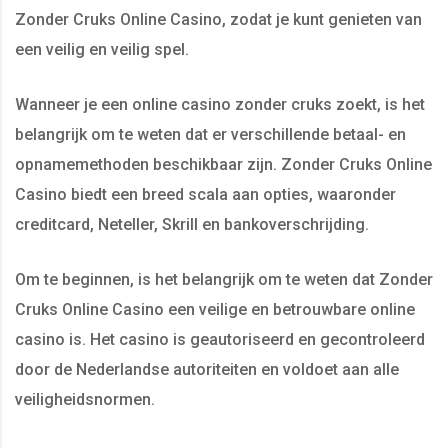
Zonder Cruks Online Casino, zodat je kunt genieten van
een veilig en veilig spel.
Wanneer je een online casino zonder cruks zoekt, is het
belangrijk om te weten dat er verschillende betaal- en
opnamemethoden beschikbaar zijn. Zonder Cruks Online
Casino biedt een breed scala aan opties, waaronder
creditcard, Neteller, Skrill en bankoverschrijding.
Om te beginnen, is het belangrijk om te weten dat Zonder
Cruks Online Casino een veilige en betrouwbare online
casino is. Het casino is geautoriseerd en gecontroleerd
door de Nederlandse autoriteiten en voldoet aan alle
veiligheidsnormen.