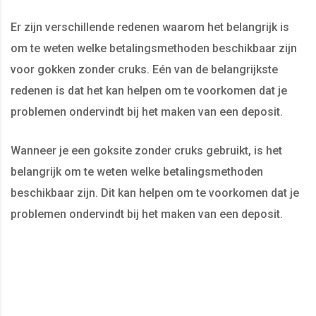
Er zijn verschillende redenen waarom het belangrijk is
om te weten welke betalingsmethoden beschikbaar zijn
voor gokken zonder cruks. Eén van de belangrijkste
redenen is dat het kan helpen om te voorkomen dat je
problemen ondervindt bij het maken van een deposit.
Wanneer je een goksite zonder cruks gebruikt, is het
belangrijk om te weten welke betalingsmethoden
beschikbaar zijn. Dit kan helpen om te voorkomen dat je
problemen ondervindt bij het maken van een deposit.