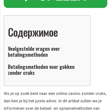
Содержимое
Veelgestelde vragen over
betalingsmethoden
Betalingsmethoden voor gokken
zonder cruks
Als je op zoek bent naar een online casino zonder cruks,
dan ben je bij het juiste adres. In dit artikel zullen we je
informeren over de betaal- en opnamemethoden van