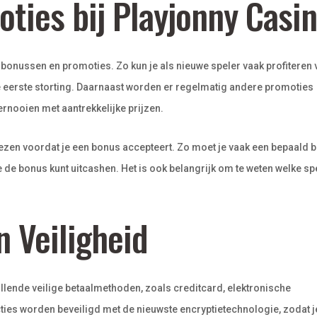
ties bij Playjonny Casi
 bonussen en promoties. Zo kun je als nieuwe speler vaak profiteren 
e eerste storting. Daarnaast worden er regelmatig andere promoties
rnooien met aantrekkelijke prijzen.
ezen voordat je een bonus accepteert. Zo moet je vaak een bepaald 
e de bonus kunt uitcashen. Het is ook belangrijk om te weten welke sp
 Veiligheid
llende veilige betaalmethoden, zoals creditcard, elektronische
ies worden beveiligd met de nieuwste encryptietechnologie, zodat j