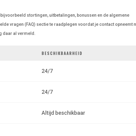
r bijvoorbeeld stortingen, uitbetalingen, bonussen en de algemene
telde vragen (FAQ) sectie te raadplegen voordat je contact opneemt 
ag daar al vermeld.
BESCHIKBAARHEID
24/7
24/7
Altijd beschikbaar