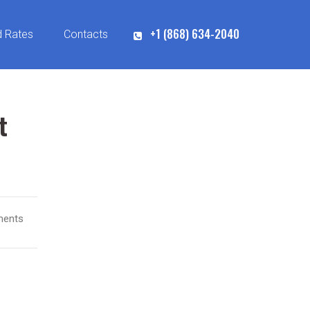
+1 (868) 634-2040
d Rates
Contacts
t
ents