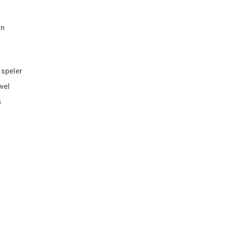
an
 speler
wel
n