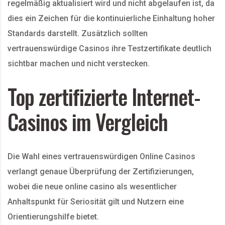
regelmäßig aktualisiert wird und nicht abgelaufen ist, da
dies ein Zeichen für die kontinuierliche Einhaltung hoher
Standards darstellt. Zusätzlich sollten
vertrauenswürdige Casinos ihre Testzertifikate deutlich
sichtbar machen und nicht verstecken.
Top zertifizierte Internet-
Casinos im Vergleich
Die Wahl eines vertrauenswürdigen Online Casinos
verlangt genaue Überprüfung der Zertifizierungen,
wobei die neue online casino als wesentlicher
Anhaltspunkt für Seriosität gilt und Nutzern eine
Orientierungshilfe bietet.