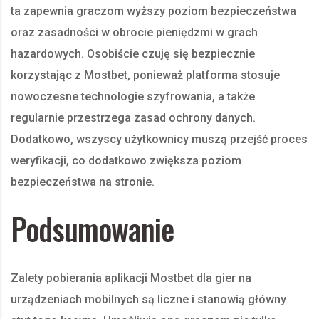
ta zapewnia graczom wyższy poziom bezpieczeństwa
oraz zasadności w obrocie pieniędzmi w grach
hazardowych. Osobiście czuję się bezpiecznie
korzystając z Mostbet, ponieważ platforma stosuje
nowoczesne technologie szyfrowania, a także
regularnie przestrzega zasad ochrony danych.
Dodatkowo, wszyscy użytkownicy muszą przejść proces
weryfikacji, co dodatkowo zwiększa poziom
bezpieczeństwa na stronie.
Podsumowanie
Zalety pobierania aplikacji Mostbet dla gier na
urządzeniach mobilnych są liczne i stanowią główny