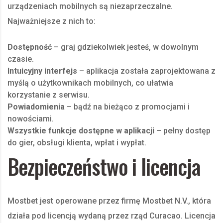
urządzeniach mobilnych są niezaprzeczalne.
Najważniejsze z nich to:
Dostępność
– graj gdziekolwiek jesteś, w dowolnym
czasie.
Intuicyjny interfejs
– aplikacja została zaprojektowana z
myślą o użytkownikach mobilnych, co ułatwia
korzystanie z serwisu.
Powiadomienia
– bądź na bieżąco z promocjami i
nowościami.
Wszystkie funkcje dostępne w aplikacji
– pełny dostęp
do gier, obsługi klienta, wpłat i wypłat.
Bezpieczeństwo i licencja
Mostbet jest operowane przez firmę Mostbet N.V., która
działa pod licencją wydaną przez rząd Curacao. Licencja