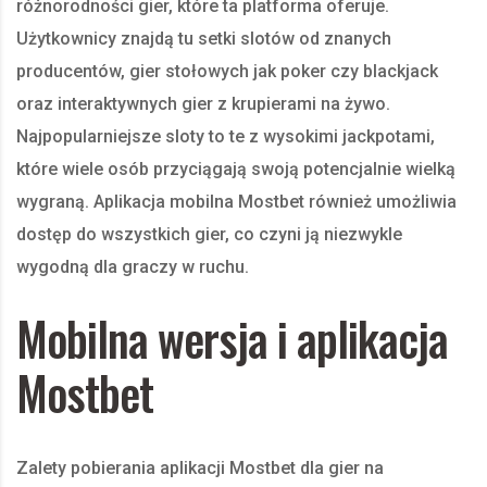
różnorodności gier, które ta platforma oferuje.
Użytkownicy znajdą tu setki slotów od znanych
producentów, gier stołowych jak poker czy blackjack
oraz interaktywnych gier z krupierami na żywo.
Najpopularniejsze sloty to te z wysokimi jackpotami,
które wiele osób przyciągają swoją potencjalnie wielką
wygraną. Aplikacja mobilna Mostbet również umożliwia
dostęp do wszystkich gier, co czyni ją niezwykle
wygodną dla graczy w ruchu.
Mobilna wersja i aplikacja
Mostbet
Zalety pobierania aplikacji Mostbet dla gier na