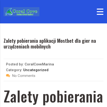
Skip to content
Zalety pobierania aplikacji Mostbet dla gier na
urządzeniach mobilnych
Posted by:
CoralCoveMarina
Category:
Uncategorized
No Comments
Zalety pobierania