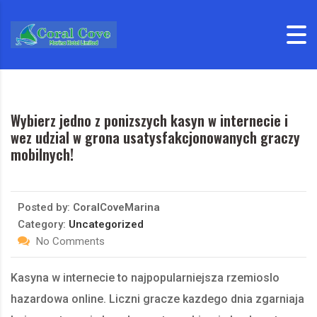
Skip to content
Wybierz jedno z ponizszych kasyn w internecie i
wez udzial w grona usatysfakcjonowanych graczy
mobilnych!
Posted by:
CoralCoveMarina
Category:
Uncategorized
No Comments
Kasyna w internecie to najpopularniejsza rzemioslo
hazardowa online. Liczni gracze kazdego dnia zgarniaja