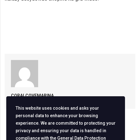
CORALCOVEMARINA
This website uses cookies and asks your
personal data to enhance your browsing
experience. We are committed to protecting your
privacy and ensuring your data is handled in
compliance with the
General Data Protection