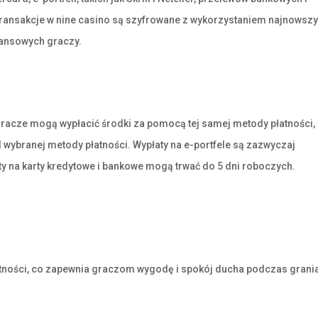
ie transakcje w nine casino są szyfrowane z wykorzystaniem najnowsz
nansowych graczy.
 Gracze mogą wypłacić środki za pomocą tej samej metody płatności, 
d wybranej metody płatności. Wypłaty na e-portfele są zazwyczaj
y na karty kredytowe i bankowe mogą trwać do 5 dni roboczych.
łatności, co zapewnia graczom wygodę i spokój ducha podczas grani