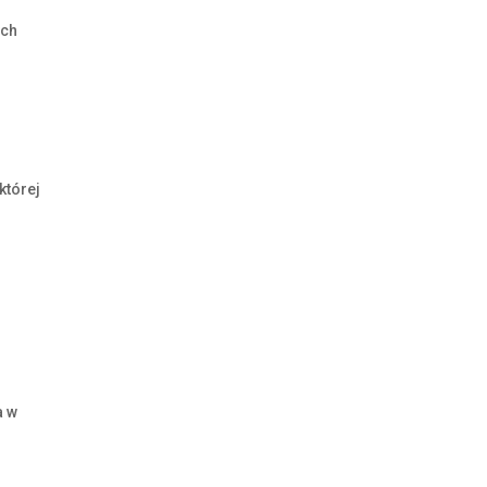
ych
której
a w