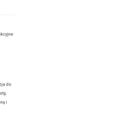
akcyjne
zja do
oty,
ną i