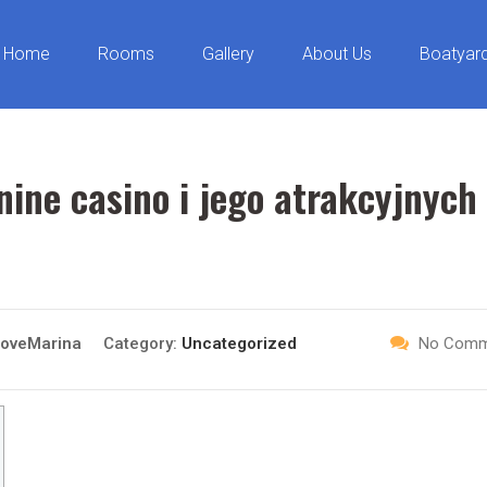
Home
Rooms
Gallery
About Us
Boatyar
ine casino i jego atrakcyjnych
CoveMarina
Category:
Uncategorized
No Comm