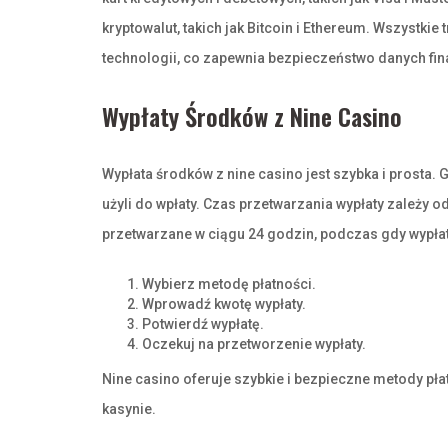
kryptowalut, takich jak Bitcoin i Ethereum. Wszystk
technologii, co zapewnia bezpieczeństwo danych fi
Wypłaty Środków z Nine Casino
Wypłata środków z nine casino jest szybka i prosta.
użyli do wpłaty. Czas przetwarzania wypłaty zależy o
przetwarzane w ciągu 24 godzin, podczas gdy wypłat
Wybierz metodę płatności.
Wprowadź kwotę wypłaty.
Potwierdź wypłatę.
Oczekuj na przetworzenie wypłaty.
Nine casino oferuje szybkie i bezpieczne metody p
kasynie.