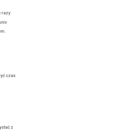
e razy
nusu
em.
żyć czas
ystać z