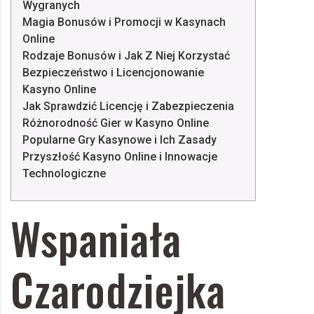
Wygranych
Magia Bonusów i Promocji w Kasynach
Online
Rodzaje Bonusów i Jak Z Niej Korzystać
Bezpieczeństwo i Licencjonowanie
Kasyno Online
Jak Sprawdzić Licencję i Zabezpieczenia
Różnorodność Gier w Kasyno Online
Popularne Gry Kasynowe i Ich Zasady
Przyszłość Kasyno Online i Innowacje
Technologiczne
Wspaniała
Czarodziejka