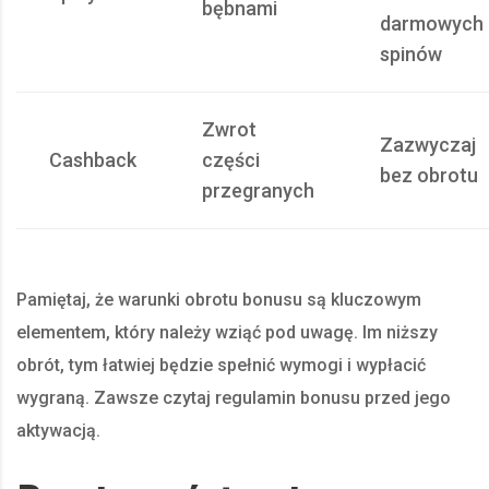
bębnami
darmowych
spinów
Zwrot
Zazwyczaj
Cashback
części
bez obrotu
przegranych
Pamiętaj, że warunki obrotu bonusu są kluczowym
elementem, który należy wziąć pod uwagę. Im niższy
obrót, tym łatwiej będzie spełnić wymogi i wypłacić
wygraną. Zawsze czytaj regulamin bonusu przed jego
aktywacją.