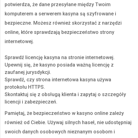
potwierdza, że dane przesyłane między Twoim
komputerem a serwerem kasyna są szyfrowane i
bezpieczne. Możesz również skorzystać z narzędzi
online, które sprawdzają bezpieczeństwo strony
internetowej.
Sprawdź licencję kasyna na stronie internetowej.
Upewnij się, że kasyno posiada ważną licencję z
zaufanej jurysdykcji.
Sprawdź, czy strona internetowa kasyna używa
protokołu HTTPS.
Skontaktuj się z obsługą klienta i zapytaj o szczegóły
licencji i zabezpieczeń.
Pamiętaj, że bezpieczeństwo w kasyno online zależy
również od Ciebie. Używaj silnych haseł, nie udostępniaj
swoich danych osobowych nieznanym osobom i