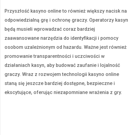
Przyszłość kasyno online to również większy nacisk na
odpowiedzialną grę i ochronę graczy. Operatorzy kasyn
będą musieli wprowadzać coraz bardziej
zaawansowane narzędzia do identyfikacji i pomocy
osobom uzależnionym od hazardu. Ważne jest również
promowanie transparentności i uczciwości w
działaniach kasyn, aby budować zaufanie i lojalność
graczy. Wraz z rozwojem technologii kasyno online
staną się jeszcze bardziej dostępne, bezpieczne i
ekscytujące, oferując niezapomniane wrażenia z gry.