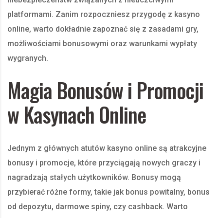
platformami. Zanim rozpoczniesz przygodę z kasyno
online, warto dokładnie zapoznać się z zasadami gry,
możliwościami bonusowymi oraz warunkami wypłaty
wygranych.
Magia Bonusów i Promocji
w Kasynach Online
Jednym z głównych atutów kasyno online są atrakcyjne
bonusy i promocje, które przyciągają nowych graczy i
nagradzają stałych użytkowników. Bonusy mogą
przybierać różne formy, takie jak bonus powitalny, bonus
od depozytu, darmowe spiny, czy cashback. Warto