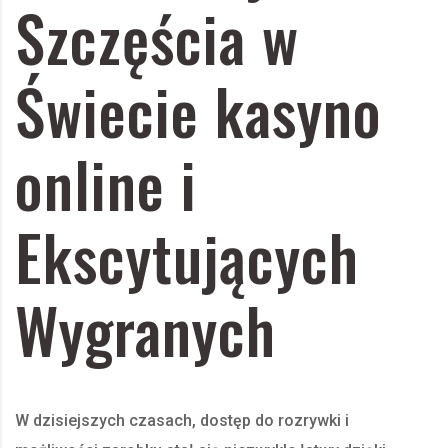
Szczęścia w
Świecie kasyno
online i
Ekscytujących
Wygranych
W dzisiejszych czasach, dostęp do rozrywki i