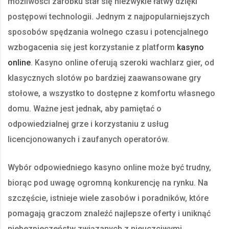
możliwości zarobku stał się niezwykle łatwy dzięki
postępowi technologii. Jednym z najpopularniejszych
sposobów spędzania wolnego czasu i potencjalnego
wzbogacenia się jest korzystanie z platform
kasyno
online
. Kasyno online oferują szeroki wachlarz gier, od
klasycznych slotów po bardziej zaawansowane gry
stołowe, a wszystko to dostępne z komfortu własnego
domu. Ważne jest jednak, aby pamiętać o
odpowiedzialnej grze i korzystaniu z usług
licencjonowanych i zaufanych operatorów.
Wybór odpowiedniego kasyno online może być trudny,
biorąc pod uwagę ogromną konkurencję na rynku. Na
szczęście, istnieje wiele zasobów i poradników, które
pomagają graczom znaleźć najlepsze oferty i uniknąć
niebezpieczeństw związanych z nieuczciwymi