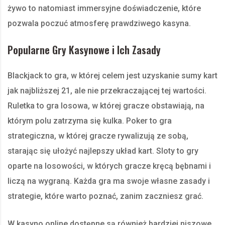
żywo to natomiast immersyjne doświadczenie, które
pozwala poczuć atmosferę prawdziwego kasyna.
Popularne Gry Kasynowe i Ich Zasady
Blackjack to gra, w której celem jest uzyskanie sumy kart
jak najbliższej 21, ale nie przekraczającej tej wartości.
Ruletka to gra losowa, w której gracze obstawiają, na
którym polu zatrzyma się kulka. Poker to gra
strategiczna, w której gracze rywalizują ze sobą,
starając się ułożyć najlepszy układ kart. Sloty to gry
oparte na losowości, w których gracze kręcą bębnami i
liczą na wygraną. Każda gra ma swoje własne zasady i
strategie, które warto poznać, zanim zaczniesz grać.
W kasyno online dostępne są również bardziej niszowe