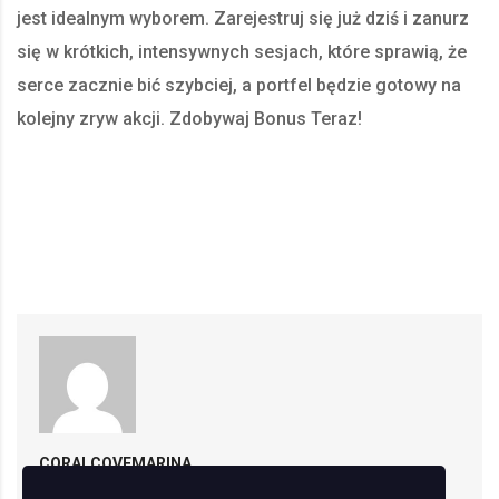
jest idealnym wyborem. Zarejestruj się już dziś i zanurz
się w krótkich, intensywnych sesjach, które sprawią, że
serce zacznie bić szybciej, a portfel będzie gotowy na
kolejny zryw akcji. Zdobywaj Bonus Teraz!
CORALCOVEMARINA