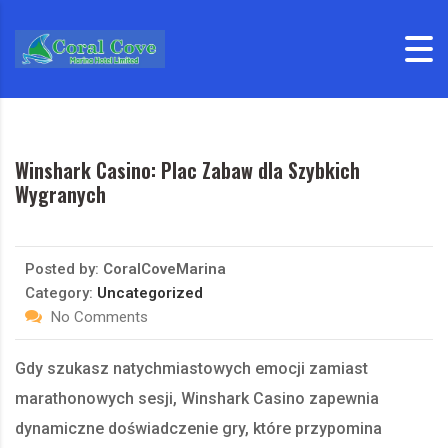
Skip to content
Winshark Casino: Plac Zabaw dla Szybkich
Wygranych
Posted by:
CoralCoveMarina
Category:
Uncategorized
No Comments
Gdy szukasz natychmiastowych emocji zamiast
marathonowych sesji, Winshark Casino zapewnia
dynamiczne doświadczenie gry, które przypomina