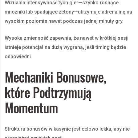
Wizualna intensywność tych gier—szybko rosnące
mnożniki lub spadające żetony—utrzymuje adrenalinę na
wysokim poziomie nawet podczas jednej minuty gry.
Wysoka zmienność zapewnia, że nawet w krótkiej sesji
istnieje potencjał na dużą wygraną, jeśli timing będzie
odpowiedni.
Mechaniki Bonusowe,
które Podtrzymują
Momentum
Struktura bonusów w kasynie jest celowo lekka, aby nie