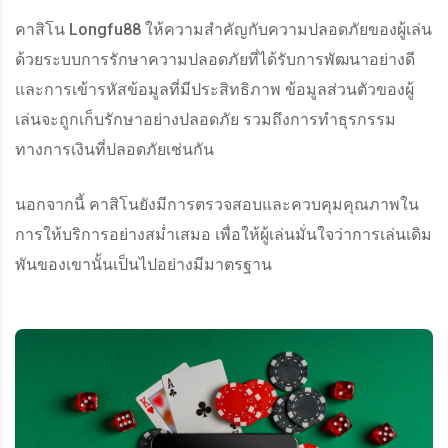
คาสิโน Longfu88 ให้ความสำคัญกับความปลอดภัยของผู้เล่น
ด้วยระบบการรักษาความปลอดภัยที่ได้รับการพัฒนาอย่างดี
และการเข้ารหัสข้อมูลที่มีประสิทธิภาพ ข้อมูลส่วนตัวของผู้
เล่นจะถูกเก็บรักษาอย่างปลอดภัย รวมถึงการทำธุรกรรม
ทางการเงินที่ปลอดภัยเช่นกัน
นอกจากนี้ คาสิโนยังมีการตรวจสอบและควบคุมคุณภาพใน
การให้บริการอย่างสม่ำเสมอ เพื่อให้ผู้เล่นมั่นใจว่าการเล่นเดิม
พันของเขานั้นเป็นไปอย่างมีมาตรฐาน