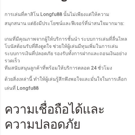
การเล่นที่คาสิโน Longfu88 นั้นไม่เพียงแต่ให้ความ
สนุกสนาน แต่ยังมีประโยชน์และฟีเจอร์ที่น่าสนใจมากมาย:
เกมที่มีคุณภาพจากผู้ให้บริการชั้นนำ ระบบการเล่นที่ลื่นไหล
โบนัสต้อนรับที่ดึงดูดใจ ช่วยให้ผู้เล่นมีทุนเพิ่มในการเล่น
ระบบการเงินที่ปลอดภัย รองรับทั้งการฝากและถอนเงินอย่าง
รวดเร็ว
ทีมสนับสนุนลูกค้าที่พร้อมให้บริการตลอด 24 ชั่วโมง
ด้วยสิ่งเหล่านี้ ทำให้ผู้เล่นรู้สึกพึงพอใจและมั่นใจในการเลือก
เล่นที่ Longfu88
ความเชื่อถือได้และ
ความปลอดภัย