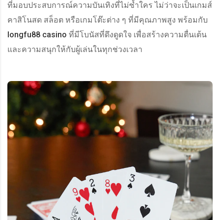
ที่มอบประสบการณ์ความบันเทิงที่ไม่ซ้ำใคร ไม่ว่าจะเป็นเกมส์
คาสิโนสด สล็อต หรือเกมโต๊ะต่าง ๆ ที่มีคุณภาพสูง พร้อมกับ
longfu88 casino
ที่มีโบนัสที่ดึงดูดใจ เพื่อสร้างความตื่นเต้น
และความสนุกให้กับผู้เล่นในทุกช่วงเวลา