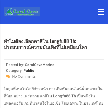
Skip to content
ทำไมต้องเลือกคาสิโน Longfu88 Th:
ประสบการณ์ความบันเทิงที่ไม่เหมือนใคร
Posted by:
CoralCoveMarina
Category:
Public
No Comments
ในยุคที่เทคโนโลยีก้าวหน้า การเดิมพันออนไลน์นั้นกลายเป็น
ที่นิยมอย่างแพร่หลาย คาสิโน Longfu88 Th เป็นหนึ่งใน
แพลตฟอร์มเกมที่น่าสนใจในเอเชีย โดยเฉพาะในประเทศไทย