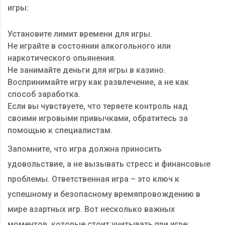
игры:
Установите лимит времени для игры.
Не играйте в состоянии алкогольного или
наркотического опьянения.
Не занимайте деньги для игры в казино.
Воспринимайте игру как развлечение, а не как
способ заработка.
Если вы чувствуете, что теряете контроль над
своими игровыми привычками, обратитесь за
помощью к специалистам.
Запомните, что игра должна приносить
удовольствие, а не вызывать стресс и финансовые
проблемы. Ответственная игра – это ключ к
успешному и безопасному времяпровождению в
мире азартных игр. Вот несколько важных
моментов, которые стоит учитывать при игре: