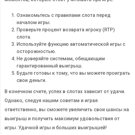
Ознакомьтесь с правилами слота перед
началом игры.
Проверьте процент возврата игроку (RTP)
слота.
Используйте функцию автоматической игры с
осторожностью.
Не доверяйте системам, обещающим
гарантированный выигрыш.
Будьте готовы к тому, что вы можете проиграть
свои деньги.
В конечном счете, успех в слотах зависит от удачи.
Однако, следуя нашим советам и играя
ответственно, вы сможете увеличить свои шансы на
выигрыш и получить максимум удовольствия от
игры. Удачной игры и больших выигрышей!