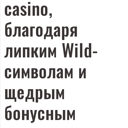
casino,
благодаря
липким Wild-
символам и
щедрым
бонусным