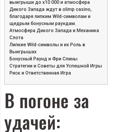
выигрыши до x10 000 и атмосфера
Дикого Запада ждут в olimp casino,
благодаря липким Wild-символам и
щедрым бонусным раундам.
Атмосфера Дикого Запада и Механика
Слота
Липкие Wild-символы и их Роль в
Выигрышах
Бонусный Раунд и Фри Спины
Стратегии и Советы для Успешной Игры
Риск и Ответственная Игра
В погоне за
удачей: