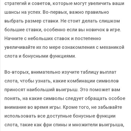
стратегий и советов, которые могут увеличить ваши
шансы на успех. Во-первых, важно правильно
выбрать размер ставки. Не стоит делать слишком
большие ставки, особенно если вы новичок в игре.
Начните с небольших ставок и постепенно
увеличивайте их по мере ознакомления с механикой
слота и бонусными функциями.
Во-вторых, внимательно изучите таблицу выплат
слота, чтобы узнать, какие комбинации символов
приносят наибольший выигрыш. Это поможет вам
понять, на какие символы следует обращать особое
внимание во время игры. Кроме того, не забывайте
использовать все доступные бонусные функции
слота, такие как фри спины и множители выигрыша,