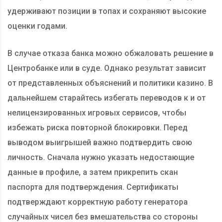
удерживают позиции в топах и сохраняют высокие
оценки годами.
В случае отказа банка можно обжаловать решение в
Центробанке или в суде. Однако результат зависит
от представленных объяснений и политики казино. В
дальнейшем старайтесь избегать переводов к и от
нелицензированных игровых сервисов, чтобы
избежать риска повторной блокировки. Перед
выводом выигрышей важно подтвердить свою
личность. Сначала нужно указать недостающие
данные в профиле, а затем прикрепить скан
паспорта для подтверждения. Сертификаты
подтверждают корректную работу генератора
случайных чисел без вмешательства со стороны