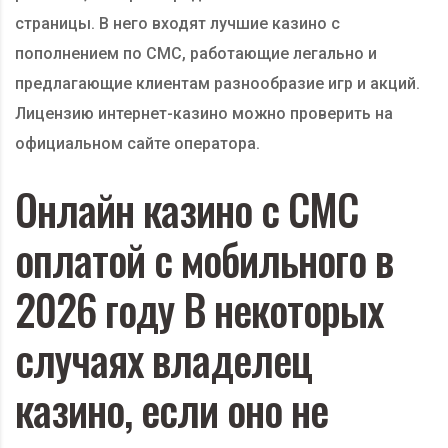
страницы. В него входят лучшие казино с
пополнением по СМС, работающие легально и
предлагающие клиентам разнообразие игр и акций.
Лицензию интернет-казино можно проверить на
официальном сайте оператора.
Онлайн казино с СМС
оплатой с мобильного в
2026 году В некоторых
случаях владелец
казино, если оно не