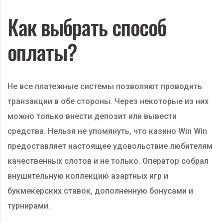
Как выбрать способ
оплаты?
Не все платежные системы позволяют проводить
транзакции в обе стороны. Через некоторые из них
можно только внести депозит или вывести
средства. Нельзя не упомянуть, что казино Win Win
предоставляет настоящее удовольствие любителям
качественных слотов и не только. Оператор собрал
внушительную коллекцию азартных игр и
букмекерских ставок, дополненную бонусами и
турнирами.