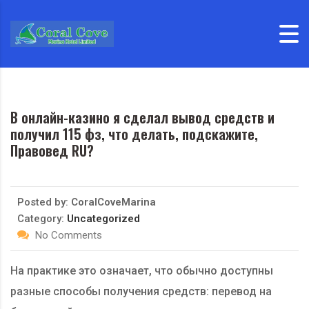
Skip to content
В онлайн-казино я сделал вывод средств и
получил 115 фз, что делать, подскажите,
Правовед RU?
Posted by:
CoralCoveMarina
Category:
Uncategorized
No Comments
На практике это означает, что обычно доступны
разные способы получения средств: перевод на