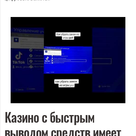
Казино с быстрым
выводом средств имеет