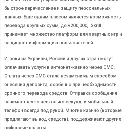
быстрое перечисление и защиту персональных
данных. Еще одним плюсом является возможность
перевода крупных сумм, до €200,000,. Skrill
принимает множество платформ для азартных игр и
защищает информацию пользователей.
Игроки из Украины, России и других стран могут
оплачивать услуги в интернет-казино через СМС.
Оплата через СМС стала незаменимым способом
внесения депозита, особенно при необходимости
срочного перевода средств. Отправка сообщения
занимает всего несколько секунд, и мобильный
телефон всегда под рукой. Многие казино (которые
предлагают вывод средств), поддерживают другие
цифровые валюты.