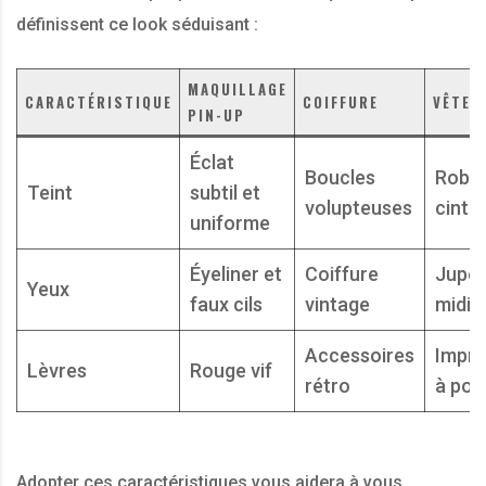
définissent ce look séduisant :
MAQUILLAGE
CARACTÉRISTIQUE
COIFFURE
VÊTEM
PIN-UP
Éclat
Boucles
Robe
Teint
subtil et
volupteuses
cintr
uniforme
Éyeliner et
Coiffure
Jupe
Yeux
faux cils
vintage
midi
Accessoires
Impri
Lèvres
Rouge vif
rétro
à poi
Adopter ces caractéristiques vous aidera à vous