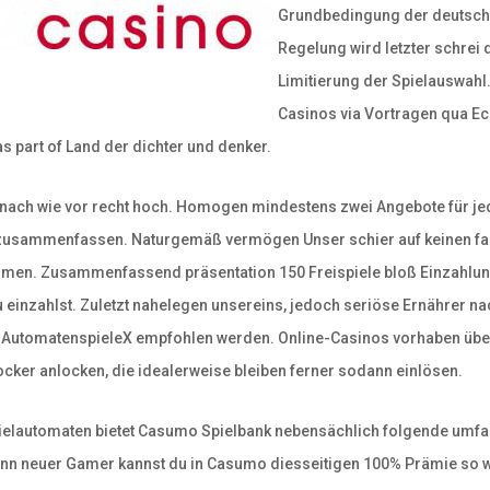
Grundbedingung der deutsc
Regelung wird letzter schrei 
Limitierung der Spielauswahl.
Casinos via Vortragen qua Ec
s part of Land der dichter und denker.
le nach wie vor recht hoch. Homogen mindestens zwei Angebote für j
zusammenfassen. Naturgemäß vermögen Unser schier auf keinen fall
en. Zusammenfassend präsentation 150 Freispiele bloß Einzahlun
u einzahlst. Zuletzt nahelegen unsereins, jedoch seriöse Ernährer na
de AutomatenspieleX empfohlen werden. Online-Casinos vorhaben übe
cker anlocken, die idealerweise bleiben ferner sodann einlösen.
pielautomaten bietet Casumo Spielbank nebensächlich folgende umf
Denn neuer Gamer kannst du in Casumo diesseitigen 100% Prämie so w