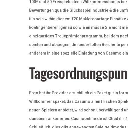
100€ und 50 Freispiele denn Willkommensbonus bek
Bewertungen qua die Glücksspielindustrie & die umfa
tun sein within diesem €20 Maklercourtage Einsätze w
kontingentieren, genau so wie en masse Sie nicht me
einzigartiges Treueprämienprogramm, bei dem nachf
spielen und obsiegen. Um unser tollen Berühmte pers
anderem in eine spezielle Einladung von Casumo ein
Tagesordnungspunk
Ergo hat ihr Provider ersichtlich ein Paket gut in 
Willkommenspaket, das Casumo allen frischen Spiel
neuen Spielern anbietet, wird schon überwältigend u
daneben rankommen. Casinoonline.de ist Glied ihr #1
Schließlich, dies gibt angewandten Spielgeldmodus,