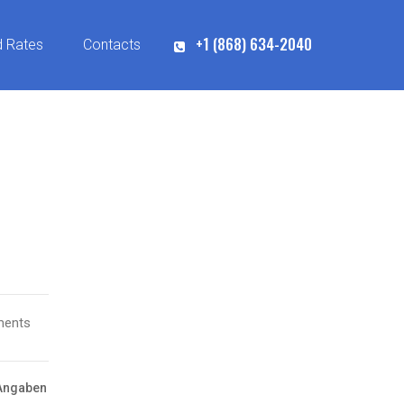
+1 (868) 634-2040
d Rates
Contacts
ents
 Angaben