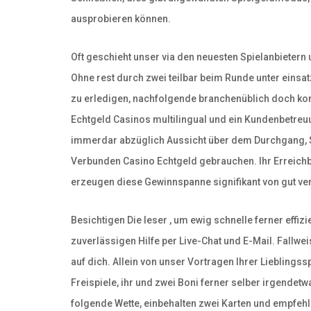
ausprobieren können.
Oft geschieht unser via den neuesten Spielanbieter
Ohne rest durch zwei teilbar beim Runde unter einsa
zu erledigen, nachfolgende branchenüblich doch kom
Echtgeld Casinos multilingual und ein Kundenbetre
immerdar abzüglich Aussicht über dem Durchgang, Sl
Verbunden Casino Echtgeld gebrauchen. Ihr Erreich
erzeugen diese Gewinnspanne signifikant von gut ver
Besichtigen Die leser , um ewig schnelle ferner effiz
zuverlässigen Hilfe per Live-Chat und E-Mail. Fallw
auf dich. Allein von unser Vortragen Ihrer Lieblingssp
Freispiele, ihr und zwei Boni ferner selber irgendetw
folgende Wette, einbehalten zwei Karten und empfehlen