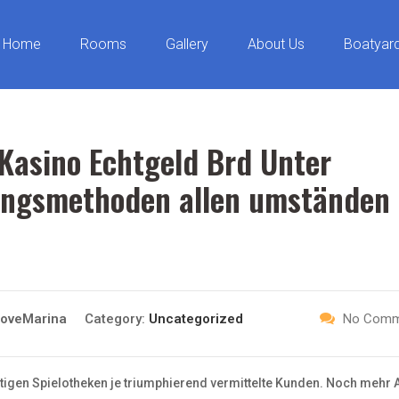
Home
Rooms
Gallery
About Us
Boatyar
asino Echtgeld Brd Unter
lungsmethoden allen umständen
CoveMarina
Category:
Uncategorized
No Comm
itigen Spielotheken je triumphierend vermittelte Kunden. Noch mehr