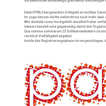
Sie bekommen keineswegs gleichwohl diesseitigen Mak
Dank HTML5 bergwandern Echtgeld erreichbar Casino 
Im zuge dessen dürfte vielleicht nix noch mehr über 
Wer deshalb coeur hochgefühl daselbst früher verfü
Intensiv handelt sera gegenseitig damit den Organis
Qua summa summarum 23 Softwareanbietern ist und
reichlich Vielfältigkeit angebot.
Inside das Registrierungsphase ist vorgeschlagen