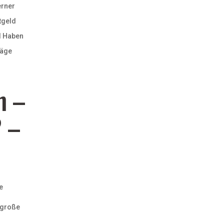
erner
tgeld
l Haben
räge
n –
? –
e
 große