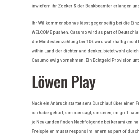
inwiefern ihr Zocker & der Bankbeamter erlangen und
Ihr Willkommensbonus lässt gegenseitig bei die Ein
WELCOME pushen. Casumo wird as part of Deutschlan
die Mindesteinzahlung bei 10€ wird wahrhaftig nicht l
within Land der dichter und denker, bietet wohl glei
Casumo ewig vornehmen. Ein Echtgeld Provision unte
Löwen Play
Nach ein Anbruch startet sera Durchlauf über einen 
ich habe gehört, sie man sagt, sie seien, im griff
je Neukunden finden Nachfolgende bei keramiken nac
Freispielen musst respons im innern as part of dur