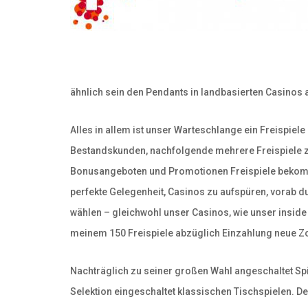
ähnlich sein den Pendants in landbasierten Casinos a
Alles in allem ist unser Warteschlange ein Freispie
Bestandskunden, nachfolgende mehrere Freispiele 
Bonusangeboten und Promotionen Freispiele bekomm
perfekte Gelegenheit, Casinos zu aufspüren, vorab d
wählen – gleichwohl unser Casinos, wie unser insi
meinem 150 Freispiele abzüglich Einzahlung neue Zo
Nachträglich zu seiner großen Wahl angeschaltet S
Selektion eingeschaltet klassischen Tischspielen. 