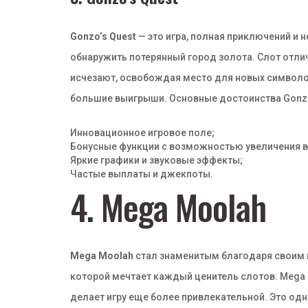
Gonzo’s Quest
— это игра, полная приключений и 
обнаружить потерянный город золота. Слот отли
исчезают, освобождая место для новых символо
большие выигрыши. Основные достоинства Gonzo
Инновационное игровое поле;
Бонусные функции с возможностью увеличения 
Яркие графики и звуковые эффекты;
Частые выплаты и джекпоты.
4. Mega Moolah
Mega Moolah
стал знаменитым благодаря своим 
которой мечтает каждый ценитель слотов. Mega 
делает игру еще более привлекательной. Это одна