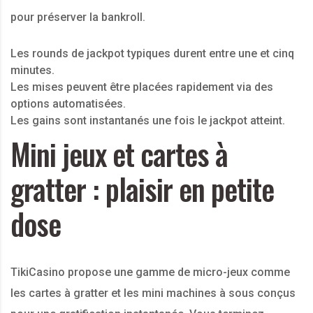
pour préserver la bankroll.
Les rounds de jackpot typiques durent entre une et cinq
minutes.
Les mises peuvent être placées rapidement via des
options automatisées.
Les gains sont instantanés une fois le jackpot atteint.
Mini jeux et cartes à
gratter : plaisir en petite
dose
TikiCasino propose une gamme de micro-jeux comme
les cartes à gratter et les mini machines à sous conçus