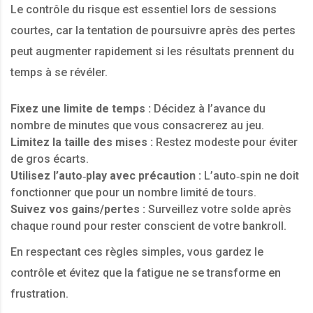
Le contrôle du risque est essentiel lors de sessions
courtes, car la tentation de poursuivre après des pertes
peut augmenter rapidement si les résultats prennent du
temps à se révéler.
Fixez une limite de temps :
Décidez à l’avance du
nombre de minutes que vous consacrerez au jeu.
Limitez la taille des mises :
Restez modeste pour éviter
de gros écarts.
Utilisez l’auto‑play avec précaution :
L’auto‑spin ne doit
fonctionner que pour un nombre limité de tours.
Suivez vos gains/pertes :
Surveillez votre solde après
chaque round pour rester conscient de votre bankroll.
En respectant ces règles simples, vous gardez le
contrôle et évitez que la fatigue ne se transforme en
frustration.