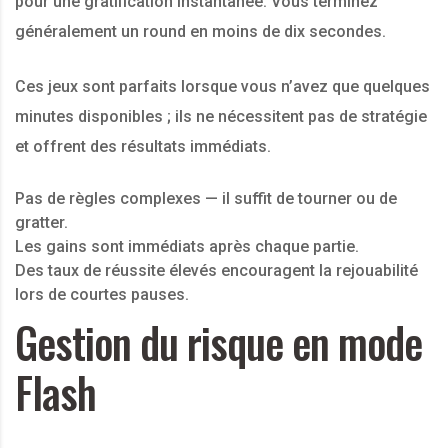
pour une gratification instantanée. Vous terminez
généralement un round en moins de dix secondes.
Ces jeux sont parfaits lorsque vous n’avez que quelques
minutes disponibles ; ils ne nécessitent pas de stratégie
et offrent des résultats immédiats.
Pas de règles complexes — il suffit de tourner ou de
gratter.
Les gains sont immédiats après chaque partie.
Des taux de réussite élevés encouragent la rejouabilité
lors de courtes pauses.
Gestion du risque en mode
Flash