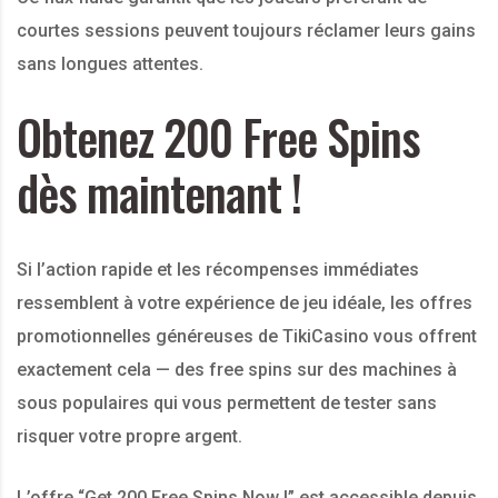
courtes sessions peuvent toujours réclamer leurs gains
sans longues attentes.
Obtenez 200 Free Spins
dès maintenant !
Si l’action rapide et les récompenses immédiates
ressemblent à votre expérience de jeu idéale, les offres
promotionnelles généreuses de TikiCasino vous offrent
exactement cela — des free spins sur des machines à
sous populaires qui vous permettent de tester sans
risquer votre propre argent.
L’offre “Get 200 Free Spins Now !” est accessible depuis