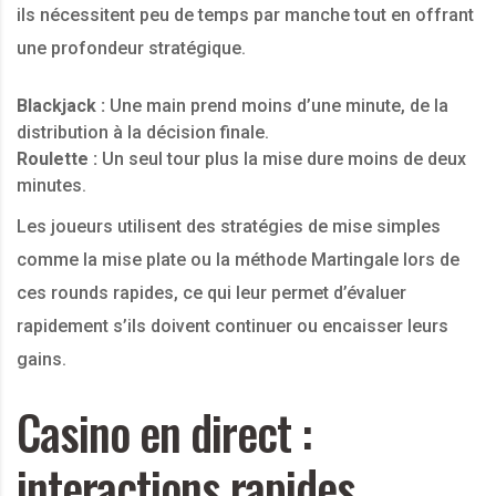
ils nécessitent peu de temps par manche tout en offrant
une profondeur stratégique.
Blackjack :
Une main prend moins d’une minute, de la
distribution à la décision finale.
Roulette :
Un seul tour plus la mise dure moins de deux
minutes.
Les joueurs utilisent des stratégies de mise simples
comme la mise plate ou la méthode Martingale lors de
ces rounds rapides, ce qui leur permet d’évaluer
rapidement s’ils doivent continuer ou encaisser leurs
gains.
Casino en direct :
interactions rapides