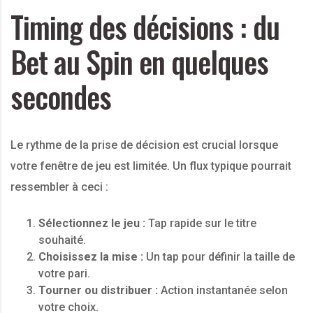
Timing des décisions : du
Bet au Spin en quelques
secondes
Le rythme de la prise de décision est crucial lorsque
votre fenêtre de jeu est limitée. Un flux typique pourrait
ressembler à ceci :
Sélectionnez le jeu :
Tap rapide sur le titre
souhaité.
Choisissez la mise :
Un tap pour définir la taille de
votre pari.
Tourner ou distribuer :
Action instantanée selon
votre choix.