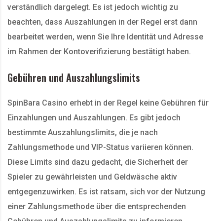
verständlich dargelegt. Es ist jedoch wichtig zu
beachten, dass Auszahlungen in der Regel erst dann
bearbeitet werden, wenn Sie Ihre Identität und Adresse
im Rahmen der Kontoverifizierung bestätigt haben.
Gebühren und Auszahlungslimits
SpinBara Casino erhebt in der Regel keine Gebühren für
Einzahlungen und Auszahlungen. Es gibt jedoch
bestimmte Auszahlungslimits, die je nach
Zahlungsmethode und VIP-Status variieren können.
Diese Limits sind dazu gedacht, die Sicherheit der
Spieler zu gewährleisten und Geldwäsche aktiv
entgegenzuwirken. Es ist ratsam, sich vor der Nutzung
einer Zahlungsmethode über die entsprechenden