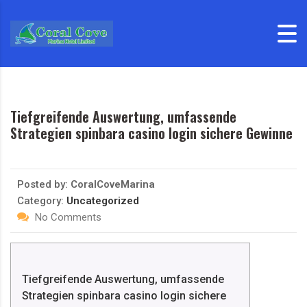
Skip to content
Tiefgreifende Auswertung, umfassende
Strategien spinbara casino login sichere Gewinne
Posted by:
CoralCoveMarina
Category:
Uncategorized
No Comments
Tiefgreifende Auswertung, umfassende
Strategien spinbara casino login sichere