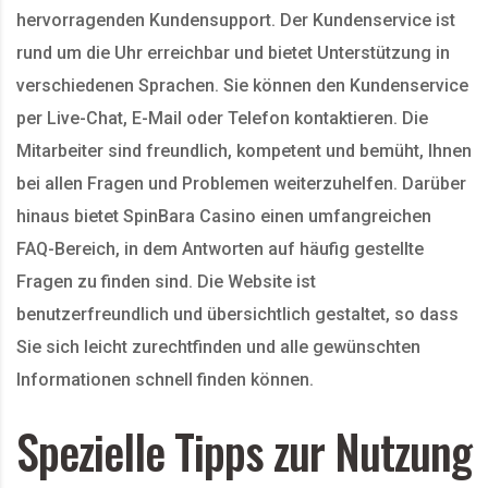
hervorragenden Kundensupport. Der Kundenservice ist
rund um die Uhr erreichbar und bietet Unterstützung in
verschiedenen Sprachen. Sie können den Kundenservice
per Live-Chat, E-Mail oder Telefon kontaktieren. Die
Mitarbeiter sind freundlich, kompetent und bemüht, Ihnen
bei allen Fragen und Problemen weiterzuhelfen. Darüber
hinaus bietet SpinBara Casino einen umfangreichen
FAQ-Bereich, in dem Antworten auf häufig gestellte
Fragen zu finden sind. Die Website ist
benutzerfreundlich und übersichtlich gestaltet, so dass
Sie sich leicht zurechtfinden und alle gewünschten
Informationen schnell finden können.
Spezielle Tipps zur Nutzung