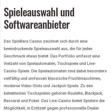
Spieleauswahl und
Softwareanbieter
Das SpinBara Casino zeichnet sich durch eine
beeindruckende Spieleauswahl aus, die für jeden
Geschmack etwas bietet. Das Portfolio umfasst eine
Vielzahl von Spielautomaten, Tischspiele und Live-
Casino-Spiele. Die Spielautomaten sind dabei besonders
vielfältig und umfassen klassische Fruchtmaschinen,
moderne Video-Slots und Jackpot-Spiele. Zu den
beliebtesten Tischspielen gehören Roulette, Blackjack,
Baccarat und Poker. Das Live-Casino bietet Spielern die
Möglichkeit, in Echtzeit gegen professionelle Dealer