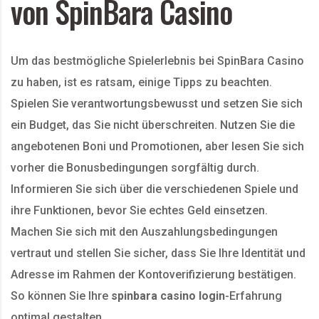
von SpinBara Casino
Um das bestmögliche Spielerlebnis bei SpinBara Casino
zu haben, ist es ratsam, einige Tipps zu beachten.
Spielen Sie verantwortungsbewusst und setzen Sie sich
ein Budget, das Sie nicht überschreiten. Nutzen Sie die
angebotenen Boni und Promotionen, aber lesen Sie sich
vorher die Bonusbedingungen sorgfältig durch.
Informieren Sie sich über die verschiedenen Spiele und
ihre Funktionen, bevor Sie echtes Geld einsetzen.
Machen Sie sich mit den Auszahlungsbedingungen
vertraut und stellen Sie sicher, dass Sie Ihre Identität und
Adresse im Rahmen der Kontoverifizierung bestätigen.
So können Sie Ihre
spinbara casino login
-Erfahrung
optimal gestalten.