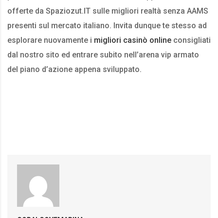
offerte da Spaziozut.IT sulle migliori realtà senza AAMS
presenti sul mercato italiano.​ Invita dunque te stesso ad
esplorare nuovamente i
migliori casinò online
consigliati
dal nostro sito ed entrare subito nell’arena vip armato
del piano d’azione appena sviluppato.​