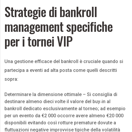
Strategie di bankroll
management specifiche
per i tornei VIP
Una gestione efficace del bankroll è cruciale quando si
partecipa a eventi ad alta posta come quelli descritti
sopra:
Determinare la dimensione ottimale – Si consiglia di
destinare almeno dieci volte il valore del buy‑in al
bankroll dedicato esclusivamente al torneo; ad esempio
per un evento da €2 000 occorre avere almeno €20 000
disponibili evitando così rotture premature dovute a
fluttuazioni negative improvvise tipiche della volatilità