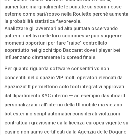
aumentare marginalmente le puntate su scommesse
esterne come pari/rosso nella Roulette perché aumenta
la probabilità statistica favorevole.
Analizzare gli avversari ad alta puntata osservando
pattern ripetitivi nelle loro scommesse può suggerire
momenti opportuni per fare “raise” controllato
soprattutto nei giochi tipo Baccarat dove i player bet
influenzano direttamente lo spread finale.
Per quanto riguarda software consentiti vs non
consentiti nello spazio VIP molti operatori elencati da
Spaziozut.It permettono solo tool integrativi approvati
dal dipartimento KYC interno — ad esempio dashboard
personalizzabili all’interno della UI mobile ma vietano
bot esterni o script automatici considerati violazioni
contrattuali gravissime dalla licenza europea vigente sui
casino non aams certificati dalla Agenzia delle Dogane