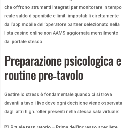
che offrono strumenti integrati per monitorare in tempo
reale saldo disponibile e limiti impostabili direttamente
dall’app mobile dell’operatore partner selezionato nella
lista casino online non AAMS aggiornata mensilmente
dal portale stesso.
Preparazione psicologica e
routine pre‑tavolo
Gestire lo stress è fondamentale quando ci si trova
davanti a tavoli live dove ogni decisione viene osservata
dagli altri high‑roller presenti nella stessa sala virtuale:
1️⃣ Rituale respiratorio – Prima dell’ingresso scegliete