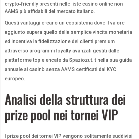
crypto‑friendly presenti nelle liste casino online non
AAMS più affidabili del mercato italiano.
Questi vantaggi creano un ecosistema dove il valore
aggiunto supera quello della semplice vincita monetaria
ed incentiva la fidelizzazione dei clienti premium
attraverso programmi loyalty avanzati gestiti dalle
piattaforme top elencate da Spaziozut.It nella sua guida
annuale ai casinò senza AAMS certificati dal KYC
europeo.
Analisi della struttura dei
prize pool nei tornei VIP
I prize pool dei tornei VIP vengono solitamente suddivisi