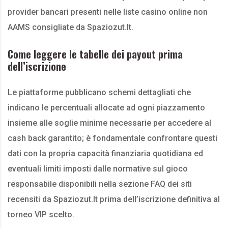
provider bancari presenti nelle liste casino online non
AAMS consigliate da Spaziozut.It.
Come leggere le tabelle dei payout prima
dell’iscrizione
Le piattaforme pubblicano schemi dettagliati che
indicano le percentuali allocate ad ogni piazzamento
insieme alle soglie minime necessarie per accedere al
cash back garantito; è fondamentale confrontare questi
dati con la propria capacità finanziaria quotidiana ed
eventuali limiti imposti dalle normative sul gioco
responsabile disponibili nella sezione FAQ dei siti
recensiti da Spaziozut.It prima dell’iscrizione definitiva al
torneo VIP scelto.