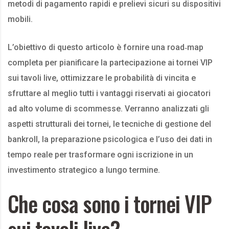
metodi di pagamento rapidi e prelievi sicuri su dispositivi
mobili.
L’obiettivo di questo articolo è fornire una road‑map
completa per pianificare la partecipazione ai tornei VIP
sui tavoli live, ottimizzare le probabilità di vincita e
sfruttare al meglio tutti i vantaggi riservati ai giocatori
ad alto volume di scommesse. Verranno analizzati gli
aspetti strutturali dei tornei, le tecniche di gestione del
bankroll, la preparazione psicologica e l’uso dei dati in
tempo reale per trasformare ogni iscrizione in un
investimento strategico a lungo termine.
Che cosa sono i tornei VIP