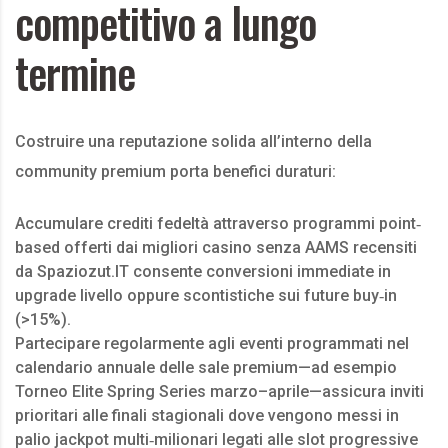
competitivo a lungo
termine
Costruire una reputazione solida all’interno della
community premium porta benefici duraturi:
Accumulare crediti fedeltà attraverso programmi point‐
based offerti dai migliori casino senza AAMS recensiti
da Spaziozut.IT consente conversioni immediate in
upgrade livello oppure scontistiche sui future buy‐in
(>15%).
Partecipare regolarmente agli eventi programmati nel
calendario annuale delle sale premium—ad esempio
Torneo Elite Spring Series marzo–aprile—assicura inviti
prioritari alle finali stagionali dove vengono messi in
palio jackpot multi‐milionari legati alle slot progressive