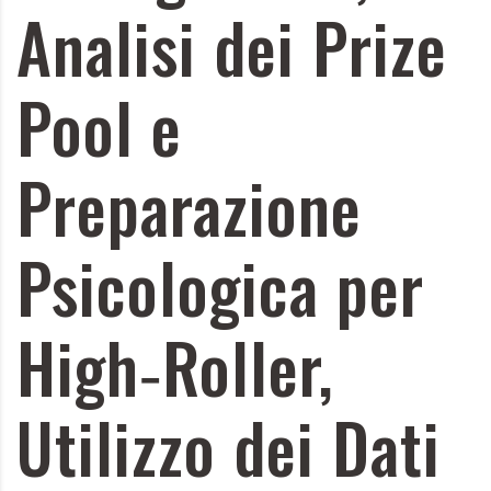
Analisi dei Prize
Pool e
Preparazione
Psicologica per
High‑Roller,
Utilizzo dei Dati