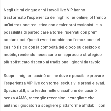
Negli ultimi cinque anni i tavoli live VIP hanno
trasformato l’esperienza dei high‑roller online, offrendo
un’interazione realistica con dealer professionisti e la
possibilità di partecipare a tornei riservati con premi
sostanziosi. Questi eventi combinano l’emozione del
casinò fisico con la comodità del gioco su desktop o
mobile, rendendo necessario un approccio strategico
più sofisticato rispetto ai tradizionali giochi da tavolo.
Scopri i migliori casinò online dove è possibile provare
l’esperienza VIP live con tornei esclusivi e premi elevati.
Spaziozut.It, sito leader nelle classifiche dei casinò
senza AAMS, raccoglie recensioni dettagliate che
aiutano i giocatori a scegliere piattaforme affidabili con