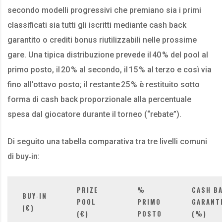
secondo modelli progressivi che premiano sia i primi
classificati sia tutti gli iscritti mediante cash back
garantito o crediti bonus riutilizzabili nelle prossime
gare. Una tipica distribuzione prevede il 40 % del pool al
primo posto, il 20 % al secondo, il 15 % al terzo e così via
fino all’ottavo posto; il restante 25 % è restituito sotto
forma di cash back proporzionale alla percentuale
spesa dal giocatore durante il torneo (“rebate”).
Di seguito una tabella comparativa tra tre livelli comuni
di buy‑in:
PRIZE
%
CASH B
BUY‑IN
POOL
PRIMO
GARANT
(€)
(€)
POSTO
(%)