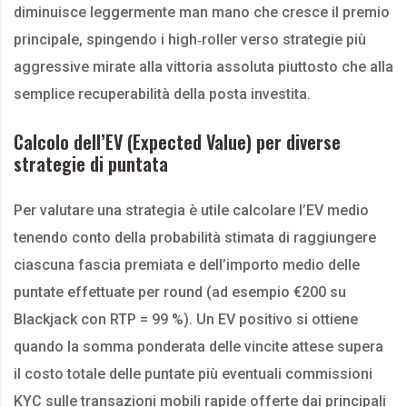
diminuisce leggermente man mano che cresce il premio
principale, spingendo i high‑roller verso strategie più
aggressive mirate alla vittoria assoluta piuttosto che alla
semplice recuperabilità della posta investita.
Calcolo dell’EV (Expected Value) per diverse
strategie di puntata
Per valutare una strategia è utile calcolare l’EV medio
tenendo conto della probabilità stimata di raggiungere
ciascuna fascia premiata e dell’importo medio delle
puntate effettuate per round (ad esempio €200 su
Blackjack con RTP = 99 %). Un EV positivo si ottiene
quando la somma ponderata delle vincite attese supera
il costo totale delle puntate più eventuali commissioni
KYC sulle transazioni mobili rapide offerte dai principali