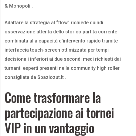
& Monopoli .
Adattare la strategia al “flow” richiede quindi
osservazione attenta dello storico partita corrente
combinata alla capacità d’intervento rapido tramite
interfaccia touch-screen ottimizzata per tempi
decisionali inferiori ai due secondi medi richiesti dai
turnanti esperti presenti nella community high roller
consigliata da Spaziozut.It .
Come trasformare la
partecipazione ai tornei
VIP in un vantaggio