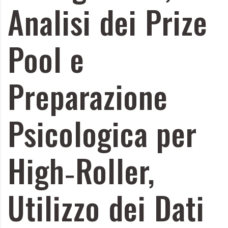
Analisi dei Prize
Pool e
Preparazione
Psicologica per
High‑Roller,
Utilizzo dei Dati