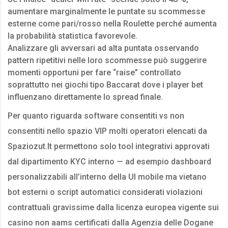
aumentare marginalmente le puntate su scommesse
esterne come pari/rosso nella Roulette perché aumenta
la probabilità statistica favorevole.
Analizzare gli avversari ad alta puntata osservando
pattern ripetitivi nelle loro scommesse può suggerire
momenti opportuni per fare “raise” controllato
soprattutto nei giochi tipo Baccarat dove i player bet
influenzano direttamente lo spread finale.
Per quanto riguarda software consentiti vs non
consentiti nello spazio VIP molti operatori elencati da
Spaziozut.It permettono solo tool integrativi approvati
dal dipartimento KYC interno — ad esempio dashboard
personalizzabili all’interno della UI mobile ma vietano
bot esterni o script automatici considerati violazioni
contrattuali gravissime dalla licenza europea vigente sui
casino non aams certificati dalla Agenzia delle Dogane