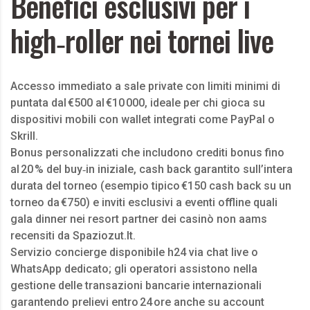
Benefici esclusivi per i
high‑roller nei tornei live
Accesso immediato a sale private con limiti minimi di
puntata dal €500 al €10 000, ideale per chi gioca su
dispositivi mobili con wallet integrati come PayPal o
Skrill.
Bonus personalizzati che includono crediti bonus fino
al 20 % del buy‑in iniziale, cash back garantito sull’intera
durata del torneo (esempio tipico €150 cash back su un
torneo da €750) e inviti esclusivi a eventi offline quali
gala dinner nei resort partner dei casinò non aams
recensiti da Spaziozut.It.
Servizio concierge disponibile h24 via chat live o
WhatsApp dedicato; gli operatori assistono nella
gestione delle transazioni bancarie internazionali
garantendo prelievi entro 24 ore anche su account