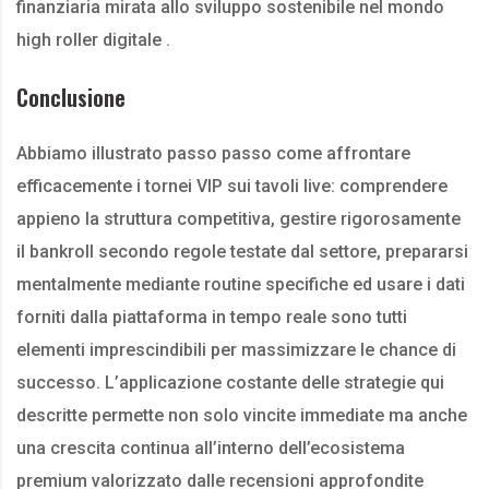
finanziaria mirata allo sviluppo sostenibile nel mondo
high roller digitale .
Conclusione
Abbiamo illustrato passo passo come affrontare
efficacemente i tornei VIP sui tavoli live: comprendere
appieno la struttura competitiva, gestire rigorosamente
il bankroll secondo regole testate dal settore, prepararsi
mentalmente mediante routine specifiche ed usare i dati
forniti dalla piattaforma in tempo reale sono tutti
elementi imprescindibili per massimizzare le chance di
successo. L’applicazione costante delle strategie qui
descritte permette non solo vincite immediate ma anche
una crescita continua all’interno dell’ecosistema
premium valorizzato dalle recensioni approfondite