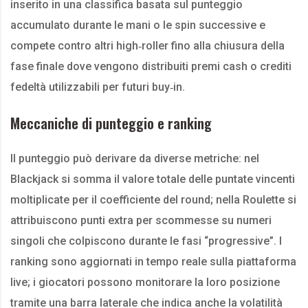
inserito in una classifica basata sul punteggio
accumulato durante le mani o le spin successive e
compete contro altri high‑roller fino alla chiusura della
fase finale dove vengono distribuiti premi cash o crediti
fedeltà utilizzabili per futuri buy‑in.
Meccaniche di punteggio e ranking
Il punteggio può derivare da diverse metriche: nel
Blackjack si somma il valore totale delle puntate vincenti
moltiplicate per il coefficiente del round; nella Roulette si
attribuiscono punti extra per scommesse su numeri
singoli che colpiscono durante le fasi “progressive”. I
ranking sono aggiornati in tempo reale sulla piattaforma
live; i giocatori possono monitorare la loro posizione
tramite una barra laterale che indica anche la volatilità