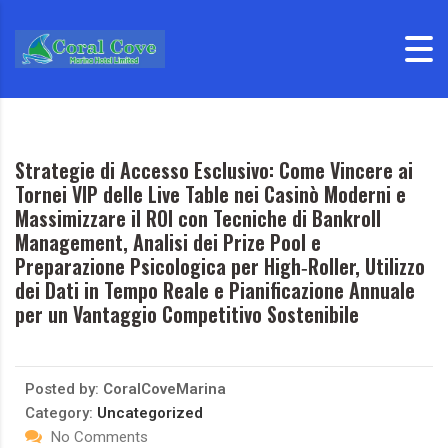
Skip to content
Strategie di Accesso Esclusivo: Come Vincere ai
Tornei VIP delle Live Table nei Casinò Moderni e
Massimizzare il ROI con Tecniche di Bankroll
Management, Analisi dei Prize Pool e
Preparazione Psicologica per High‑Roller, Utilizzo
dei Dati in Tempo Reale e Pianificazione Annuale
per un Vantaggio Competitivo Sostenibile
Posted by:
CoralCoveMarina
Category:
Uncategorized
No Comments