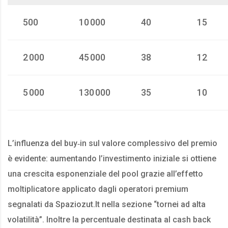
500
10 000
40
15
2 000
45 000
38
12
5 000
130 000
35
10
L’influenza del buy‑in sul valore complessivo del premio
è evidente: aumentando l’investimento iniziale si ottiene
una crescita esponenziale del pool grazie all’effetto
moltiplicatore applicato dagli operatori premium
segnalati da Spaziozut.It nella sezione “tornei ad alta
volatilità”. Inoltre la percentuale destinata al cash back