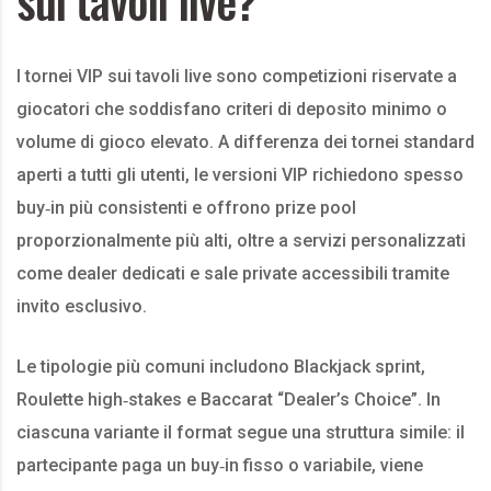
sui tavoli live?
I tornei VIP sui tavoli live sono competizioni riservate a
giocatori che soddisfano criteri di deposito minimo o
volume di gioco elevato. A differenza dei tornei standard
aperti a tutti gli utenti, le versioni VIP richiedono spesso
buy‑in più consistenti e offrono prize pool
proporzionalmente più alti, oltre a servizi personalizzati
come dealer dedicati e sale private accessibili tramite
invito esclusivo.
Le tipologie più comuni includono Blackjack sprint,
Roulette high‑stakes e Baccarat “Dealer’s Choice”. In
ciascuna variante il format segue una struttura simile: il
partecipante paga un buy‑in fisso o variabile, viene