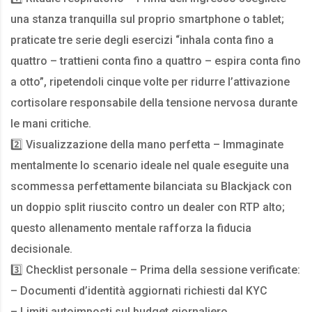
una stanza tranquilla sul proprio smartphone o tablet;
praticate tre serie de­gli esercizi “inhala conta fino a
quattro – trattieni conta fino a quattro – espira conta fino
a otto”, ripetendoli cinque volte per ridurre l’attivazione
cortisolare responsabile della tensione nervosa durante
le mani critiche.
2️⃣ Visualizzazione della mano perfetta – Immaginate
mentalmente lo scenario ideale nel quale eseguite una
scommessa perfettamente bilanciata su Black­jack con
un doppio split riuscito contro un dealer con RTP alto;
questo allenamento mentale rafforza la fiducia
decisionale.
3️⃣ Checklist personale – Prima della sessione verificate:
– Documenti d’identità aggiornati richiesti dal KYC
– Limiti autoimposti sul budget giornaliero