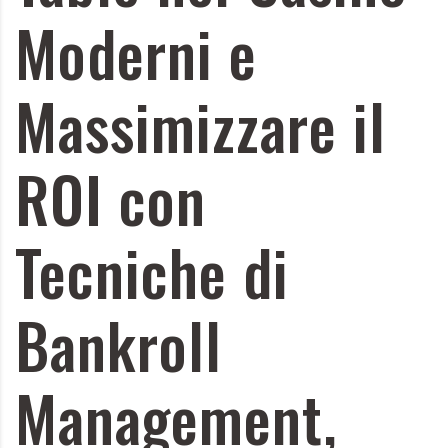
Moderni e
Massimizzare il
ROI con
Tecniche di
Bankroll
Management,