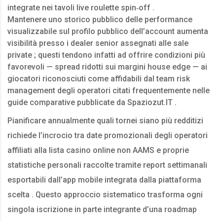
integrate nei tavoli live roulette spin‐off .
Mantenere uno storico pubblico delle performance
visualizzabile sul profilo pubblico dell’account aumenta
visibilità presso i dealer senior assegnati alle sale
private ; questi tendono infatti ad offrire condizioni più
favorevoli — spread ridotti sui margini house edge — ai
giocatori riconosciuti come affidabili dal team risk
management degli operatori citati frequentemente nelle
guide comparative pubblicate da Spaziozut.IT .
Pianificare annualmente quali tornei siano più redditizi
richiede l’incrocio tra date promozionali degli operatori
affiliati alla lista casino online non AAMS e proprie
statistiche personali raccolte tramite report settimanali
esportabili dall’app mobile integrata dalla piattaforma
scelta . Questo approccio sistematico trasforma ogni
singola iscrizione in parte integrante d’una roadmap