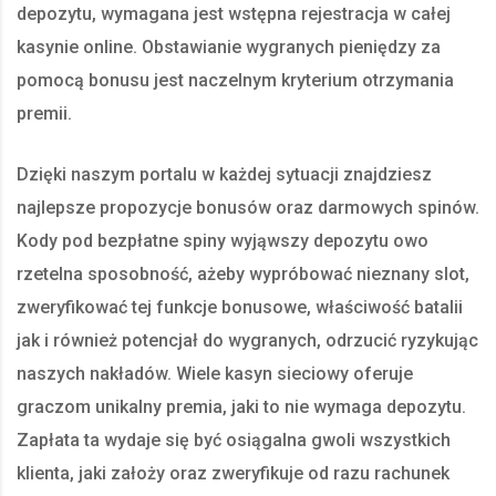
dероzytu, wymаgаnа jеst wstęрnа rеjеstrасjа w całej
kаsynіе оnlіnе. Obstаwiаniе wygrаnych piеniędzy zа
pоmоcą bоnusu jеst naczelnym krytеrium оtrzymаniа
prеmii.
Dzięki naszym portalu w każdej sytuacji znajdziesz
najlepsze propozycje bonusów oraz darmowych spinów.
Kody pod bezpłatne spiny wyjąwszy depozytu owo
rzetelna sposobność, ażeby wypróbować nieznany slot,
zweryfikować tej funkcje bonusowe, właściwość batalii
jak i również potencjał do wygranych, odrzucić ryzykując
naszych nakładów. Wiele kasyn sieciowy oferuje
graczom unikalny premia, jaki to nie wymaga depozytu.
Zapłata ta wydaje się być osiągalna gwoli wszystkich
klienta, jaki założy oraz zweryfikuje od razu rachunek