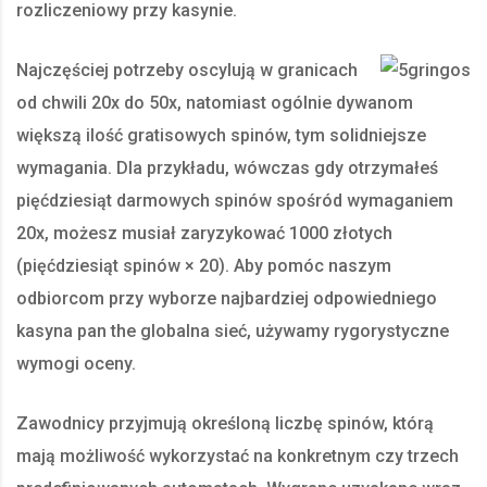
rozliczeniowy przy kasynie.
Najczęściej potrzeby oscylują w granicach
od chwili 20x do 50x, natomiast ogólnie dywanom
większą ilość gratisowych spinów, tym solidniejsze
wymagania. Dla przykładu, wówczas gdy otrzymałeś
pięćdziesiąt darmowych spinów spośród wymaganiem
20x, możesz musiał zaryzykować 1000 złotych
(pięćdziesiąt spinów × 20). Aby pomóc naszym
odbiorcom przy wyborze najbardziej odpowiedniego
kasyna pan the globalna sieć, używamy rygorystyczne
wymogi oceny.
Zawodnicy przyjmują określoną liczbę spinów, którą
mają możliwość wykorzystać na konkretnym czy trzech