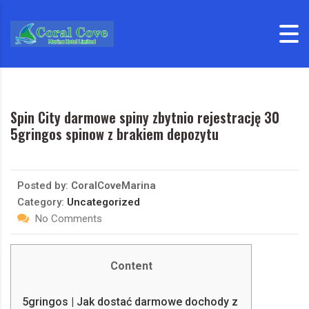
Skip to content
Spin City darmowe spiny zbytnio rejestrację 30
5gringos spinow z brakiem depozytu
Posted by:
CoralCoveMarina
Category:
Uncategorized
No Comments
Content
5gringos | Jak dostać darmowe dochody z