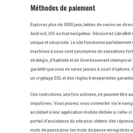
Méthodes de paiement
Explorez plus de 5000 jeux, tables de casino en direct
Android, iOS ou tout navigateur. Découvrez LibraBet c
unique et sécurisée. Le site fonctionne parfaitement 
machines à sous sont synonymes de sensations fortes
stratégie, d’habileté et de divertissement intemporel.
garantit que vous ne serez jamais à court d’options. L
un cryptage SSL et des règles transparentes garantis
Ces restrictions, une fois activées, ne peuvent être
impulsives. Vous pouvez vous connecter via le navigat
accédant à leur application mobile dédiée si celle-ci 
portail d’assistance du site pour obtenir des répon
mots de passe pour les mots de passe enregistrés et