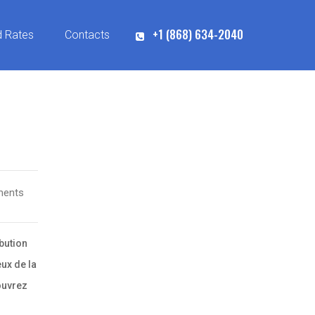
+1 (868) 634-2040
d Rates
Contacts
ents
bution
eux de la
ouvrez