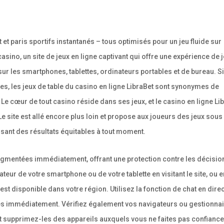
 et paris sportifs instantanés – tous optimisés pour un jeu fluide sur
asino, un site de jeux en ligne captivant qui offre une expérience de 
sur les smartphones, tablettes, ordinateurs portables et de bureau. Si
, les jeux de table du casino en ligne LibraBet sont synonymes de
 Le cœur de tout casino réside dans ses jeux, et le casino en ligne Li
e site est allé encore plus loin et propose aux joueurs des jeux sous 
sant des résultats équitables à tout moment.
 augmentées immédiatement, offrant une protection contre les décisio
eur de votre smartphone ou de votre tablette en visitant le site, ou e
est disponible dans votre région. Utilisez la fonction de chat en direc
ses immédiatement. Vérifiez également vos navigateurs ou gestionna
 supprimez-les des appareils auxquels vous ne faites pas confiance