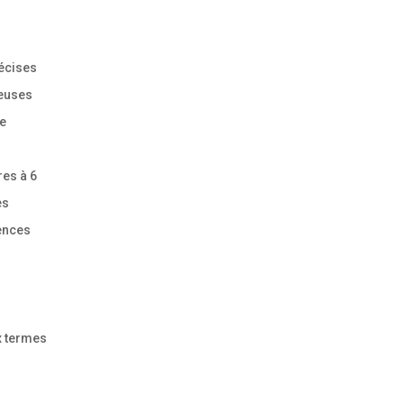
récises
reuses
me
res à 6
es
rences
x termes