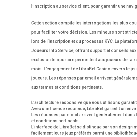
l’inscription au service client, pour garantir une na
Cette section compile les interrogations les plus co
pour faciliter votre décision. Les mineurs sont stric
lors de l’inscription et du processus KYC. La plate
Joueurs Info Service, offrant support et conseils a
exclusion temporaire permettent aux joueurs de faire 
mois. L’engagement de LibraBet Casino envers le jeu 
joueurs. Les réponses par email arrivent généraleme
aux termes et conditions pertinents.
L’architecture responsive que nous utilisons garantit
Avec une licence reconnue, LibraBet garantit un envir
Les réponses par email arrivent généralement dans l
et conditions pertinents.
L’interface de LibraBet se distingue par son design m
facilement leurs jeux préférés parmi une bibliothèq