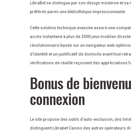
LibraBet se distingue par son design moderne et sa na
préférés parmi une bibliothèque impressionnante.
Cette solution technique avancée assure une compat
accès instantané à plus de 2000 jeux mobiles direct
révolutionnaire basée sur un navigateur web optimisé
d’identité et un justificatif de domicile avant tout re
vérifications de réalité reçoivent des appréciations 
Bonus de bienvenu
connexion
Le site propose des outils d’auto-exclusion, des li
distinguent Librabet Casino des autres opérateurs dis