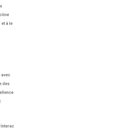
du
icône
et à le
e avec
e des
ellence
t
Interac