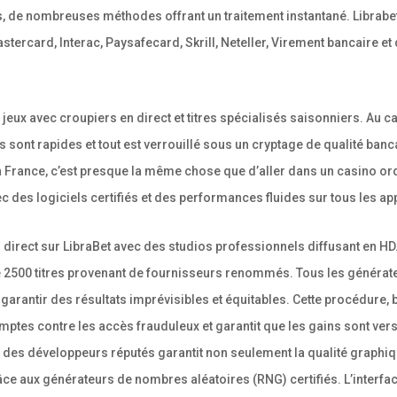
 de nombreuses méthodes offrant un traitement instantané. Librabet
stercard, Interac, Paysafecard, Skrill, Neteller, Virement bancaire et
 jeux avec croupiers en direct et titres spécialisés saisonniers. Au c
ts sont rapides et tout est verrouillé sous un cryptage de qualité banc
en France, c’est presque la même chose que d’aller dans un casino or
vec des logiciels certifiés et des performances fluides sur tous les ap
direct sur LibraBet avec des studios professionnels diffusant en HD
 2500 titres provenant de fournisseurs renommés. Tous les générat
rantir des résultats imprévisibles et équitables. Cette procédure, 
mptes contre les accès frauduleux et garantit que les gains sont ver
ec des développeurs réputés garantit non seulement la qualité graphiq
râce aux générateurs de nombres aléatoires (RNG) certifiés. L’interfa