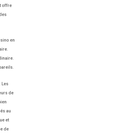
 offre
 des
asino en
aire.
dinaire.
pareils.
. Les
eurs de
bien
sés au
ue et
ce de