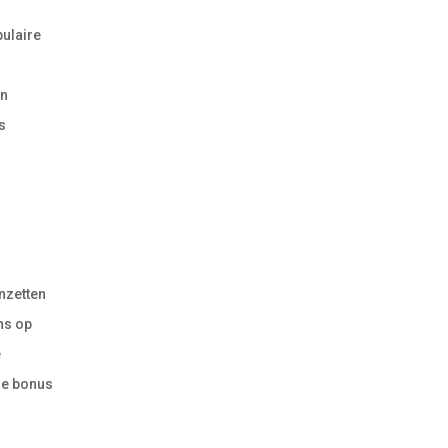
pulaire
en
s
nzetten
ns op
e
ze bonus