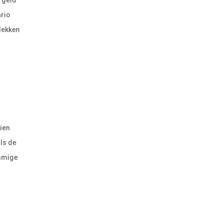
ario
tdekken
dien
ls de
ommige