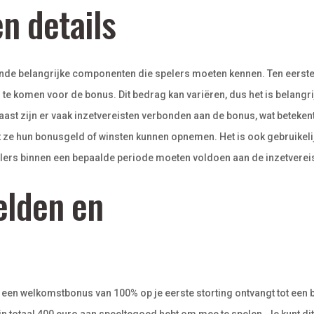
n details
de belangrijke componenten die spelers moeten kennen. Ten eerste 
te komen voor de bonus. Dit bedrag kan variëren, dus het is belangr
naast zijn er vaak inzetvereisten verbonden aan de bonus, wat beteken
 ze hun bonusgeld of winsten kunnen opnemen. Het is ook gebruikeli
elers binnen een bepaalde periode moeten voldoen aan de inzetverei
elden en
en een welkomstbonus van 100% op je eerste storting ontvangt tot een
je in totaal 400 euro aan speeltegoed hebt om mee te spelen. Je kunt di