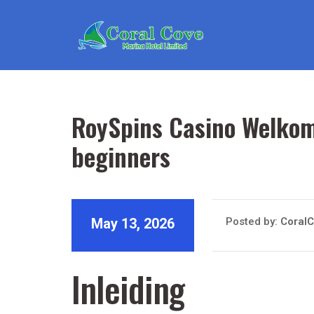
Skip to content
RoySpins Casino Welkom
beginners
May 13, 2026
Posted by:
Coral
Inleiding