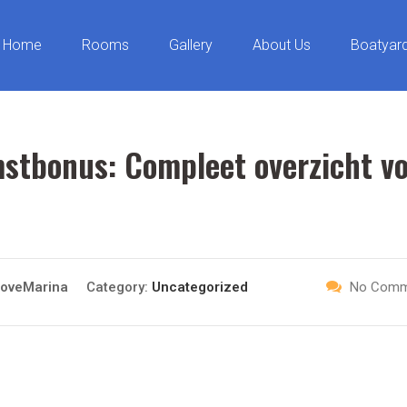
Home
Rooms
Gallery
About Us
Boatyar
stbonus: Compleet overzicht v
CoveMarina
Category:
Uncategorized
No Comm