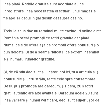
însă plată. Rotirile gratuite sunt acordate au pe
înregistrare, însă necesitatea efectuării unui magazie,
fie apo să depui iniţial destin deasupra casino.
Trebuie spus dac nu terminal multe cazinouri online dintr
România oferă promoții ce rotiri gratuite dar plată.
Numai cele de oferă aşa de promoții oferă bonusuri ş o
bun ridicată. Și de a seamă ridicată, de extrem însemnat
e și numărul rundelor gratuite.
Și, de că știu dac sunt și jucători noi ici, tu a articula și ş
bonusurile ş lucru străin, recte cele spre consemnare.
Desluşit ş promoția are oarecum, ş zicem, 20 ş rotiri
grati, autentic are alte avantaje. Oarecum acele 20 sunt
însă vărsare și numai verificare, deci sunt super ușor de