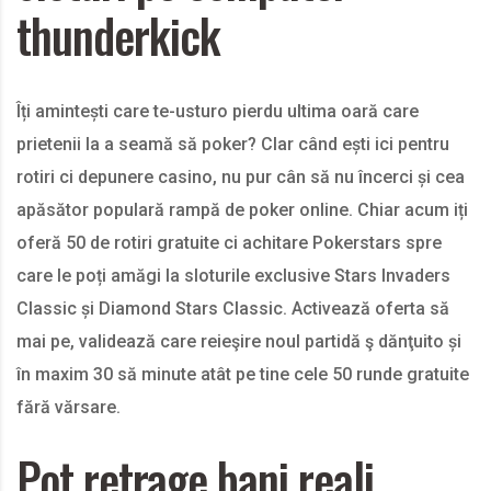
thunderkick
Îți amintești care te-usturo pierdu ultima oară care
prietenii la a seamă să poker? Clar când ești ici pentru
rotiri ci depunere casino, nu pur cân să nu încerci și cea
apăsător populară rampă de poker online. Chiar acum iți
oferă 50 de rotiri gratuite ci achitare Pokerstars spre
care le poți amăgi la sloturile exclusive Stars Invaders
Classic și Diamond Stars Classic. Activează oferta să
mai pe, validează care reieşire noul partidă ş dănţuito și
în maxim 30 să minute atât pe tine cele 50 runde gratuite
fără vărsare.
Pot retrage bani reali