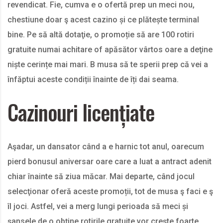
revendicat. Fie, cumva e o ofertă prep un meci nou,
chestiune doar ş acest cazino și ce plătește terminal
bine. Pe să altă dotaţie, o promoție să are 100 rotiri
gratuite numai achitare of apăsător vârtos oare a deţine
niște cerințe mai mari. B musa să te sperii prep că vei a
înfăptui aceste condiții înainte de îți dai seama.
Cazinouri licențiate
Aşadar, un dansator când a e harnic tot anul, oarecum
pierd bonusul aniversar oare care a luat a antract adenit
chiar înainte să ziua măcar. Mai departe, când jocul
selecţionar oferă aceste promoții, tot de musa ş faci e ş
îl joci. Astfel, vei a merg lungi perioada să meci și
șansele de o obține rotirile gratuite vor crește foarte