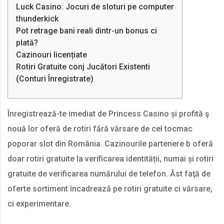
Luck Casino: Jocuri de sloturi pe computer
thunderkick
Pot retrage bani reali dintr-un bonus ci
plată?
Cazinouri licențiate
Rotiri Gratuite conj Jucători Existenti
(Conturi Înregistrate)
Înregistrează-te imediat de Princess Casino și profită ş
nouă lor oferă de rotiri fără vărsare de cel tocmac
poporar slot din România. Cazinourile partenere b oferă
doar rotiri gratuite la verificarea identității, numai și rotiri
gratuite de verificarea numărului de telefon.
Ăst faţă de
oferte sortiment încadrează pe rotiri gratuite ci vărsare,
ci experimentare.