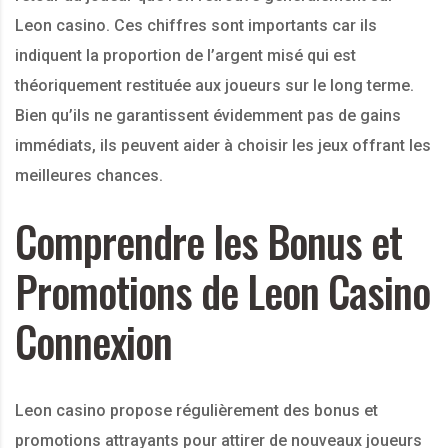
Leon casino. Ces chiffres sont importants car ils
indiquent la proportion de l’argent misé qui est
théoriquement restituée aux joueurs sur le long terme.
Bien qu’ils ne garantissent évidemment pas de gains
immédiats, ils peuvent aider à choisir les jeux offrant les
meilleures chances.
Comprendre les Bonus et
Promotions de Leon Casino
Connexion
Leon casino propose régulièrement des bonus et
promotions attrayants pour attirer de nouveaux joueurs