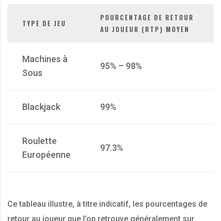
POURCENTAGE DE RETOUR
TYPE DE JEU
AU JOUEUR (RTP) MOYEN
Machines à
95% – 98%
Sous
Blackjack
99%
Roulette
97.3%
Européenne
Ce tableau illustre, à titre indicatif, les pourcentages de
retour au joueur que l’on retrouve généralement sur