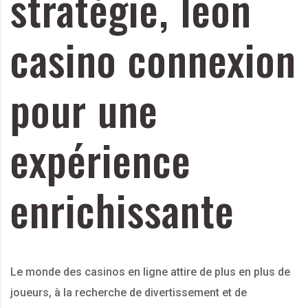
stratégie, leon
casino connexion
pour une
expérience
enrichissante
Le monde des casinos en ligne attire de plus en plus de
joueurs, à la recherche de divertissement et de