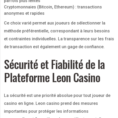
parfois plus lentes
Cryptomonnaies (Bitcoin, Ethereum) : transactions
anonymes et rapides
Ce choix varié permet aux joueurs de sélectionner la
méthode préférentielle, correspondant à leurs besoins
et contraintes individuelles. La transparence sur les frais
de transaction est également un gage de confiance.
Sécurité et Fiabilité de la
Plateforme Leon Casino
La sécurité est une priorité absolue pour tout joueur de
casino en ligne. Leon casino prend des mesures
importantes pour protéger les informations