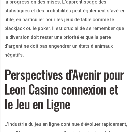
la progression des mises. L’apprentissage des
statistiques et des probabilités peut également s’avérer
utile, en particulier pour les jeux de table comme le
blackjack ou le poker. Il est crucial de se remember que
la diversion doit rester une priorité et que la perte
d’argent ne doit pas engendrer un états d’animaux
négatifs.
Perspectives d’Avenir pour
Leon Casino connexion et
le Jeu en Ligne
L’industrie du jeu en ligne continue d’évoluer rapidement,