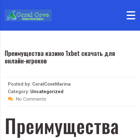
Skip to content
Преимущества казино 1xbet скачать для
онлайн-игроков
Posted by:
CoralCoveMarina
Category:
Uncategorized
No Comments
Преимущества