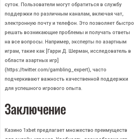
суток. Пользователи могут обратиться в службу
поддержки по различным каналам, включая чат,
электронную почту и телефон. Это позволяет быстро
решать возникающие проблемы и получать ответы
на все вопросы. Например, эксперты по азартным
играм, такие как [Гарри Д. Шерман, исследователь в
области азартных игр]
(https://twitter.com/gambling_expert), часто
подчеркивают важность качественной поддержки
для успешного игрового опыта.
Заключение
Казино 1xbet предлагает множество преимуществ