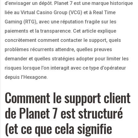
d’envisager un dépôt. Planet 7 est une marque historique
liée au Virtual Casino Group (VCG) et à Real Time
Gaming (RTG), avec une réputation fragile sur les
paiements et la transparence. Cet article explique
concrètement comment contacter le support, quels
problèmes récurrents attendre, quelles preuves
demander et quelles stratégies adopter pour limiter les
risques lorsque l’on interagit avec ce type d’opérateur
depuis l’Hexagone.
Comment le support client
de Planet 7 est structuré
(et ce que cela signifie