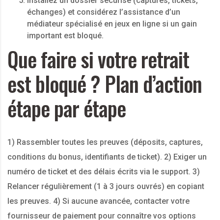
Installez un dossier sécurisé (captures, tickets,
échanges) et considérez l’assistance d’un
médiateur spécialisé en jeux en ligne si un gain
important est bloqué.
Que faire si votre retrait
est bloqué ? Plan d’action
étape par étape
1) Rassembler toutes les preuves (déposits, captures,
conditions du bonus, identifiants de ticket). 2) Exiger un
numéro de ticket et des délais écrits via le support. 3)
Relancer régulièrement (1 à 3 jours ouvrés) en copiant
les preuves. 4) Si aucune avancée, contacter votre
fournisseur de paiement pour connaître vos options