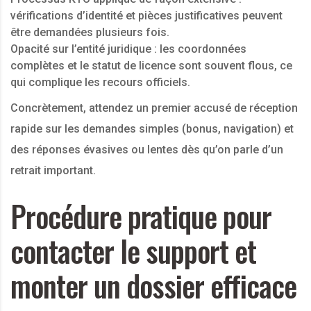
vérifications d’identité et pièces justificatives peuvent
être demandées plusieurs fois.
Opacité sur l’entité juridique : les coordonnées
complètes et le statut de licence sont souvent flous, ce
qui complique les recours officiels.
Concrètement, attendez un premier accusé de réception
rapide sur les demandes simples (bonus, navigation) et
des réponses évasives ou lentes dès qu’on parle d’un
retrait important.
Procédure pratique pour
contacter le support et
monter un dossier efficace