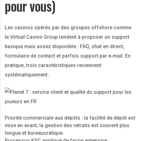
pour vous)
Les casinos opérés par des groupes offshore comme
le Virtual Casino Group tendent à proposer un support
basique mais assez disponible : FAQ, chat en direct,
formulaire de contact et parfois support par e‑mail. En
pratique, trois caractéristiques reviennent
systématiquement :
Priorité commerciale aux dépôts : la facilité de dépôt est
mise en avant; la gestion des retraits est souvent plus
longue et bureaucratique.
Processus KYC appliqué de façon extensive :