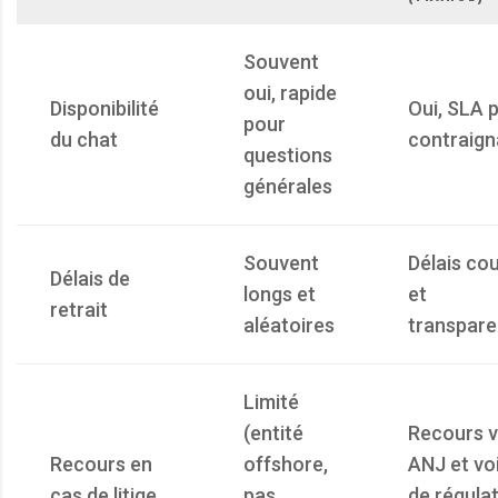
Souvent
oui, rapide
Disponibilité
Oui, SLA p
pour
du chat
contraign
questions
générales
Souvent
Délais co
Délais de
longs et
et
retrait
aléatoires
transpare
Limité
(entité
Recours v
Recours en
offshore,
ANJ et vo
cas de litige
pas
de régula