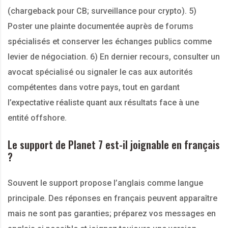
(chargeback pour CB; surveillance pour crypto). 5)
Poster une plainte documentée auprès de forums
spécialisés et conserver les échanges publics comme
levier de négociation. 6) En dernier recours, consulter un
avocat spécialisé ou signaler le cas aux autorités
compétentes dans votre pays, tout en gardant
l’expectative réaliste quant aux résultats face à une
entité offshore.
Le support de Planet 7 est-il joignable en français
?
Souvent le support propose l’anglais comme langue
principale. Des réponses en français peuvent apparaître
mais ne sont pas garanties; préparez vos messages en