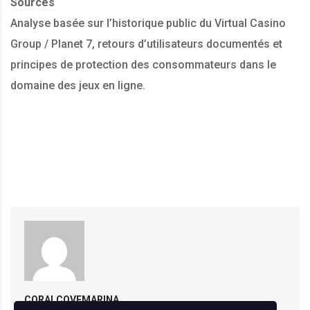
Sources
Analyse basée sur l’historique public du Virtual Casino
Group / Planet 7, retours d’utilisateurs documentés et
principes de protection des consommateurs dans le
domaine des jeux en ligne.
CORALCOVEMARINA