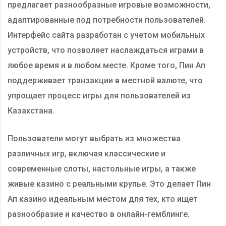
предлагает разнообразные игровые возможности,
адаптированные под потребности пользователей.
Интерфейс сайта разработан с учетом мобильных
устройств, что позволяет наслаждаться играми в
любое время и в любом месте. Кроме того, Пин Ап
поддерживает транзакции в местной валюте, что
упрощает процесс игры для пользователей из
Казахстана.
Пользователи могут выбрать из множества
различных игр, включая классические и
современные слоты, настольные игры, а также
живые казино с реальными крупье. Это делает Пин
Ап казино идеальным местом для тех, кто ищет
разнообразие и качество в онлайн-гемблинге.