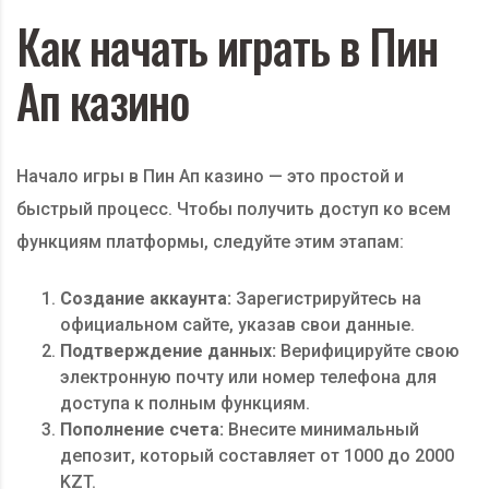
Как начать играть в Пин
Ап казино
Начало игры в Пин Ап казино — это простой и
быстрый процесс. Чтобы получить доступ ко всем
функциям платформы, следуйте этим этапам:
Создание аккаунта:
Зарегистрируйтесь на
официальном сайте, указав свои данные.
Подтверждение данных:
Верифицируйте свою
электронную почту или номер телефона для
доступа к полным функциям.
Пополнение счета:
Внесите минимальный
депозит, который составляет от 1000 до 2000
KZT.