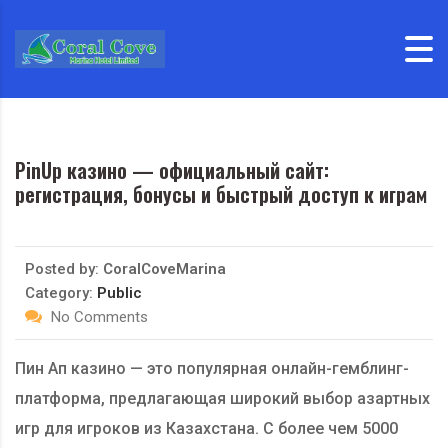
Skip to content
PinUp казино — официальный сайт:
регистрация, бонусы и быстрый доступ к играм
Posted by:
CoralCoveMarina
Category:
Public
No Comments
Пин Ап казино — это популярная онлайн-гемблинг-
платформа, предлагающая широкий выбор азартных
игр для игроков из Казахстана. С более чем 5000