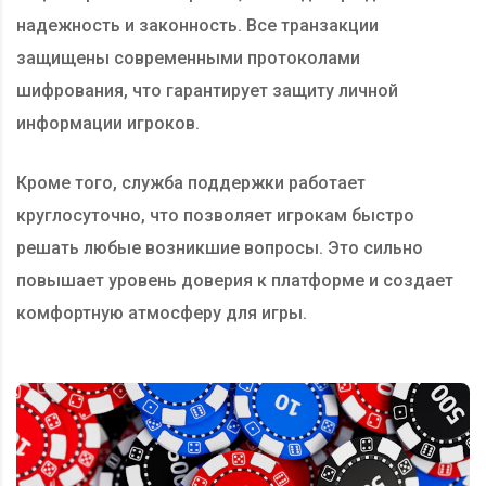
надежность и законность. Все транзакции
защищены современными протоколами
шифрования, что гарантирует защиту личной
информации игроков.
Кроме того, служба поддержки работает
круглосуточно, что позволяет игрокам быстро
решать любые возникшие вопросы. Это сильно
повышает уровень доверия к платформе и создает
комфортную атмосферу для игры.