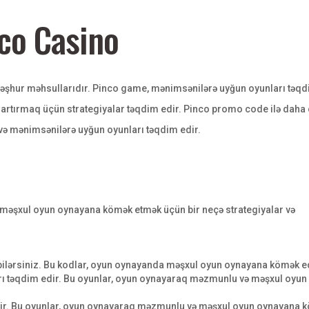
co Casino
əşhur məhsullarıdır. Pinco game, mənimsənilərə uyğun oyunları təqd
 artırmaq üçün strategiyalar təqdim edir. Pinco promo code ilə daha
və mənimsənilərə uyğun oyunları təqdim edir.
əşxul oyun oynayana kömək etmək üçün bir neçə strategiyalar və
ilərsiniz. Bu kodlar, oyun oynayanda məşxul oyun oynayana kömək ed
ı təqdim edir. Bu oyunlar, oyun oynayaraq məzmunlu və məşxul oyun
ir. Bu oyunlar, oyun oynayaraq məzmunlu və məşxul oyun oynayana 