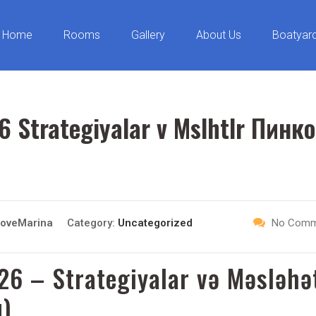
Home
Rooms
Gallery
About Us
Boatyar
6 Strategiyalar v Mslhtlr Пинко
CoveMarina
Category:
Uncategorized
No Comm
26 – Strategiyalar və Məsləhə
)