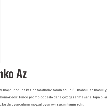
nko Az
ə məşhur online kazino tərəfindən təmin edilir. Bu məhsullar, məsuliyy
ömək edir. Pinco promo code ilə daha çox qazanma şansı tapa bilər
k, bu da oyunçuların məşxul oyun oynayışını təmin edir.