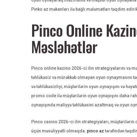
Pinko az məkanları ilə bağlı məlumatları təqdim ediri
Pinco Online Kazin
Məsləhətlər
Pinco online kazino 2026-ci ilin strategiyalarını və m
təhlükəsiz və mürəkkəb olmayan oyun oynaymasını tə
və təhlükəsizliyi, müştərilərin oyun oynayışını və həy
promo code ilə müştərilərin oyun oynayışını daha raha
oynayışında maliyyə təhlükəsini azaltmaq və oyun oy
Pinco casino 2026-ci ilin strategiyaları, müştərilərin
üçün məsuliyyətli olmaqda.
pinco az
tərəfindən təqdi