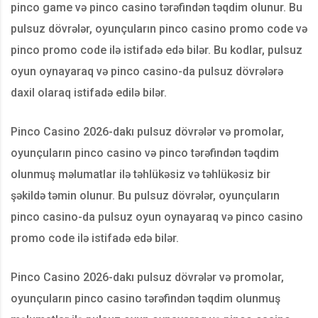
pinco game və pinco casino tərəfindən təqdim olunur. Bu
pulsuz dövrələr, oyunçuların pinco casino promo code və
pinco promo code ilə istifadə edə bilər. Bu kodlar, pulsuz
oyun oynayaraq və pinco casino-da pulsuz dövrələrə
daxil olaraq istifadə edilə bilər.
Pinco Casino 2026-dakı pulsuz dövrələr və promolar,
oyunçuların pinco casino və pinco tərəfindən təqdim
olunmuş məlumatlar ilə təhlükəsiz və təhlükəsiz bir
şəkildə təmin olunur. Bu pulsuz dövrələr, oyunçuların
pinco casino-da pulsuz oyun oynayaraq və pinco casino
promo code ilə istifadə edə bilər.
Pinco Casino 2026-dakı pulsuz dövrələr və promolar,
oyunçuların pinco casino tərəfindən təqdim olunmuş