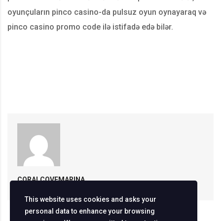
oyunçuların pinco casino-da pulsuz oyun oynayaraq və
pinco casino promo code ilə istifadə edə bilər.
CORALCOVEMARINA
This website uses cookies and asks your
personal data to enhance your browsing