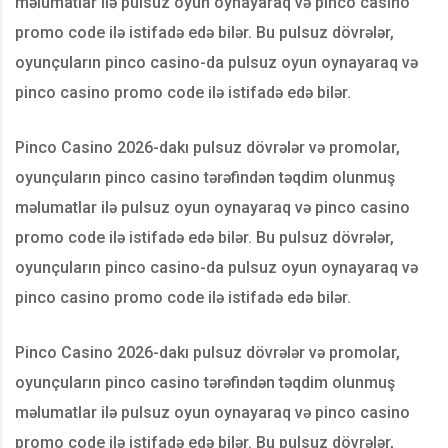
məlumatlar ilə pulsuz oyun oynayaraq və pinco casino
promo code ilə istifadə edə bilər. Bu pulsuz dövrələr,
oyunçuların pinco casino-da pulsuz oyun oynayaraq və
pinco casino promo code ilə istifadə edə bilər.
Pinco Casino 2026-dakı pulsuz dövrələr və promolar,
oyunçuların pinco casino tərəfindən təqdim olunmuş
məlumatlar ilə pulsuz oyun oynayaraq və pinco casino
promo code ilə istifadə edə bilər. Bu pulsuz dövrələr,
oyunçuların pinco casino-da pulsuz oyun oynayaraq və
pinco casino promo code ilə istifadə edə bilər.
Pinco Casino 2026-dakı pulsuz dövrələr və promolar,
oyunçuların pinco casino tərəfindən təqdim olunmuş
məlumatlar ilə pulsuz oyun oynayaraq və pinco casino
promo code ilə istifadə edə bilər. Bu pulsuz dövrələr,