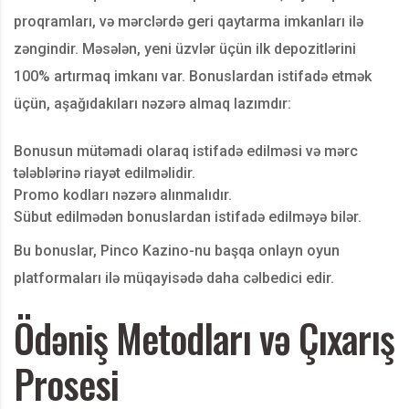
proqramları, və mərclərdə geri qaytarma imkanları ilə
zəngindir. Məsələn, yeni üzvlər üçün ilk depozitlərini
100% artırmaq imkanı var. Bonuslardan istifadə etmək
üçün, aşağıdakıları nəzərə almaq lazımdır:
Bonusun mütəmadi olaraq istifadə edilməsi və mərc
tələblərinə riayət edilməlidir.
Promo kodları nəzərə alınmalıdır.
Sübut edilmədən bonuslardan istifadə edilməyə bilər.
Bu bonuslar, Pinco Kazino-nu başqa onlayn oyun
platformaları ilə müqayisədə daha cəlbedici edir.
Ödəniş Metodları və Çıxarış
Prosesi