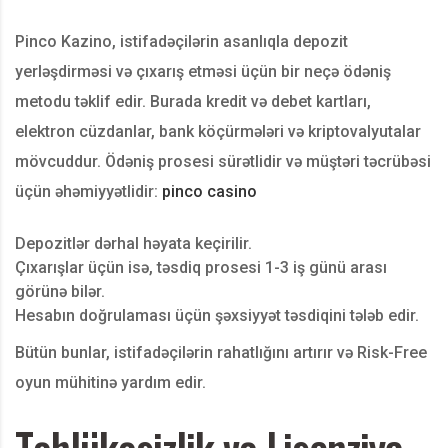
Pinco Kazino, istifadəçilərin asanlıqla depozit
yerləşdirməsi və çıxarış etməsi üçün bir neçə ödəniş
metodu təklif edir. Burada kredit və debet kartları,
elektron cüzdanlar, bank köçürmələri və kriptovalyutalar
mövcuddur. Ödəniş prosesi sürətlidir və müştəri təcrübəsi
üçün əhəmiyyətlidir:
pinco casino
Depozitlər dərhal həyata keçirilir.
Çıxarışlar üçün isə, təsdiq prosesi 1-3 iş günü arası
görünə bilər.
Hesabın doğrulaması üçün şəxsiyyət təsdiqini tələb edir.
Bütün bunlar, istifadəçilərin rahatlığını artırır və Risk-Free
oyun mühitinə yardım edir.