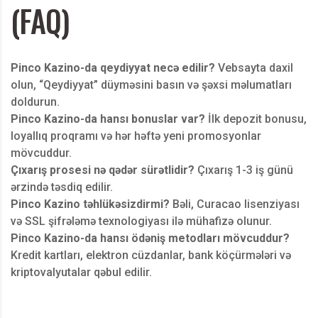
(FAQ)
Pinco Kazino-da qeydiyyat necə edilir?
Vebsayta daxil
olun, “Qeydiyyat” düyməsini basın və şəxsi məlumatları
doldurun.
Pinco Kazino-da hansı bonuslar var?
İlk depozit bonusu,
loyallıq proqramı və hər həftə yeni promosyonlar
mövcuddur.
Çıxarış prosesi nə qədər sürətlidir?
Çıxarış 1-3 iş günü
ərzində təsdiq edilir.
Pinco Kazino təhlükəsizdirmi?
Bəli, Curacao lisenziyası
və SSL şifrələmə texnologiyası ilə mühafizə olunur.
Pinco Kazino-da hansı ödəniş metodları mövcuddur?
Kredit kartları, elektron cüzdanlar, bank köçürmələri və
kriptovalyutalar qəbul edilir.