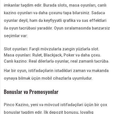
imkanlar təqdim edir. Burada slots, masa oyunları, canlı
kazino oyunları və daha çoxunu tapa bilərsiniz. Sadəcə
oyunlar deyil, həm də keyfiyyətli qrafika və səs effektləri
ilə oyun təcrübəsi yaradılır. Oyun sıralamasında bənzərsiz
seçimlər var:
Slot oyunları: Fərqli mövzularla zəngin yüzlərlə slot.
Masa oyunları: Rulet, Blackjack, Poker və daha çoxu.
Canlı kazino: Real dilerlərlə oyunlar, real zamanlı təcrübə.
Hər bir oyun, istifadəçilərin istədikləri zaman və məkanda
oynaya bilmək üçün mobil cihazlarla uyumludur.
Bonuslar və Promosyonlar
Pinco Kazino, yeni və mövcud istifadəçiləri üçün bir çox
bonuslar təqdim edir. İlk depozit bonusu, loyallıq