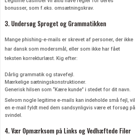
Legitime casinoer vil altid have regler for deres
bonusser, som f.eks. omsætningskrav.
3. Undersøg Sproget og Grammatikken
Mange phishing-e-mails er skrevet af personer, der ikke
har dansk som modersmål, eller som ikke har fået
teksten korrekturlæst. Kig efter:
Dårlig grammatik og stavefejl.
Mærkelige sætningskonstruktioner.
Generisk hilsen som “Kære kunde” i stedet for dit navn.
Selvom nogle legitime e-mails kan indeholde små fejl, vil
en e-mail fyldt med dem sandsynligvis være et forsøg på
svindel.
4. Vær Opmærksom på Links og Vedhæftede Filer