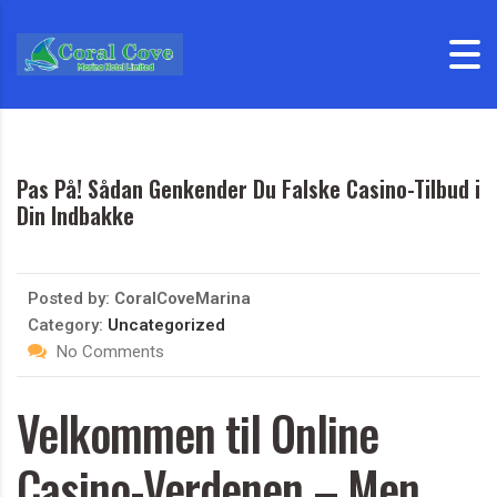
Skip to content
Pas På! Sådan Genkender Du Falske Casino-Tilbud i
Din Indbakke
Posted by:
CoralCoveMarina
Category:
Uncategorized
No Comments
Velkommen til Online
Casino-Verdenen – Men