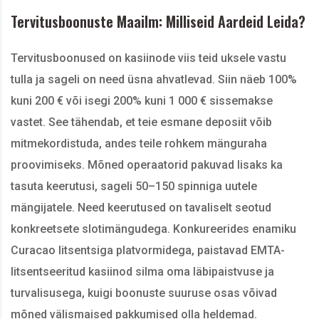
Tervitusboonuste Maailm: Milliseid Aardeid Leida?
Tervitusboonused on kasiinode viis teid uksele vastu
tulla ja sageli on need üsna ahvatlevad. Siin näeb 100%
kuni 200 € või isegi 200% kuni 1 000 € sissemakse
vastet. See tähendab, et teie esmane deposiit võib
mitmekordistuda, andes teile rohkem mänguraha
proovimiseks. Mõned operaatorid pakuvad lisaks ka
tasuta keerutusi, sageli 50–150 spinniga uutele
mängijatele. Need keerutused on tavaliselt seotud
konkreetsete slotimängudega. Konkureerides enamiku
Curacao litsentsiga platvormidega, paistavad EMTA-
litsentseeritud kasiinod silma oma läbipaistvuse ja
turvalisusega, kuigi boonuste suuruse osas võivad
mõned välismaised pakkumised olla heldemad.