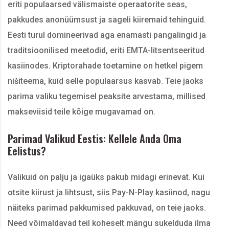
eriti populaarsed välismaiste operaatorite seas,
pakkudes anonüümsust ja sageli kiiremaid tehinguid.
Eesti turul domineerivad aga enamasti pangalingid ja
traditsioonilised meetodid, eriti EMTA-litsentseeritud
kasiinodes. Kriptorahade toetamine on hetkel pigem
nišiteema, kuid selle populaarsus kasvab. Teie jaoks
parima valiku tegemisel peaksite arvestama, millised
makseviisid teile kõige mugavamad on.
Parimad Valikud Eestis: Kellele Anda Oma
Eelistus?
Valikuid on palju ja igaüks pakub midagi erinevat. Kui
otsite kiirust ja lihtsust, siis Pay-N-Play kasiinod, nagu
näiteks parimad pakkumised pakkuvad, on teie jaoks.
Need võimaldavad teil koheselt mängu sukelduda ilma