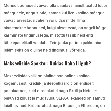
Mõned boonused võivad olla saadaval ainult teatud tüüpi
mängudele, nagu slotid, samas kui live-kasiino mängud
võivad arvestada vähem või üldse mitte. Ilma
sissemakse boonused, kuigi ahvatlevad, on sageli kõige
karmimate tingimustega, mistõttu tasub neid eriti
tähelepanelikult vaadata. Teie jaoks parima pakkumise
leidmiseks on oluline neid tingimusi võrrelda.
Makseviiside Spekter: Kuidas Raha Liigub?
Makseviiside valik on oluline osa online kasiino
kogemusest. Krediit- ja deebetkaardid on endiselt
populaarsed, kuid e-rahakotid nagu Skrill ja Neteller
pakuvad kiirust ja mugavust. SEPA-ülekanded on samuti
laialt levinud. Krüptorahad, nagu Bitcoin ja Ethereum, on