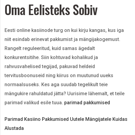
Oma Eelisteks Sobiv
Eesti online kasiinode turg on kui kirju kangas, kus iga
niit esindab erinevat pakkumist ja mängijakogemust.
Rangelt reguleeritud, kuid samas ägedalt
konkurentsitihe. Siin kohtuvad kohalikud ja
rahvusvahelised tegijad, pakuvad heldeid
tervitusboonuseid ning kiirus on muutunud uueks
normaalsuseks. Kes aga suudab tegelikult teie
mängukire rahuldatud jätta? Uurisime lähemalt, et teile
parimad valikud esile tuua.
parimad pakkumised
Parimad Kasiino Pakkumised Uutele Mängijatele Kuidas
Alustada