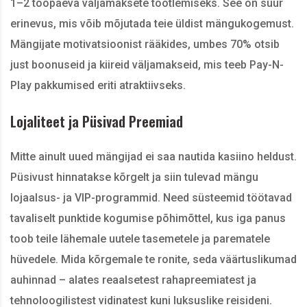
1–2 tööpäeva väljamaksete töötlemiseks. See on suur
erinevus, mis võib mõjutada teie üldist mängukogemust.
Mängijate motivatsioonist rääkides, umbes 70% otsib
just boonuseid ja kiireid väljamakseid, mis teeb Pay-N-
Play pakkumised eriti atraktiivseks.
Lojaliteet ja Püsivad Preemiad
Mitte ainult uued mängijad ei saa nautida kasiino heldust.
Püsivust hinnatakse kõrgelt ja siin tulevad mängu
lojaalsus- ja VIP-programmid. Need süsteemid töötavad
tavaliselt punktide kogumise põhimõttel, kus iga panus
toob teile lähemale uutele tasemetele ja parematele
hüvedele. Mida kõrgemale te ronite, seda väärtuslikumad
auhinnad – alates reaalsetest rahapreemiatest ja
tehnoloogilistest vidinatest kuni luksuslike reisideni.