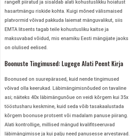
rangelt piiratud ja sisaldab alati kohustuslikku hoiatust
hasartmängu riskide kohta. Kuigi mõned välismaised
platvormid võivad pakkuda laiemat mänguvalikut, siis
EMTA litsents tagab teile kohustusliku kaitse ja
maksuvabad võidud, mis enamiku Eesti mängijate jaoks
on olulised eelised.
Boonuste Tingimused: Lugege Alati Peent Kirja
Boonused on suurepärased, kuid nende tingimused
võivad olla keerukad. Läbimängimisnõuded on tavaline
asi; näiteks 40x läbimängunõue on veidi kõrgem kui 35x
tööstusharu keskmine, kuid seda võib tasakaalustada
kõrgem boonuse protsent või madalam panuse piirang.
Alati kontrollige, millised mängud kvalifitseeruvad
läbimängimisse ja kui palju need panusesse arvestavad.