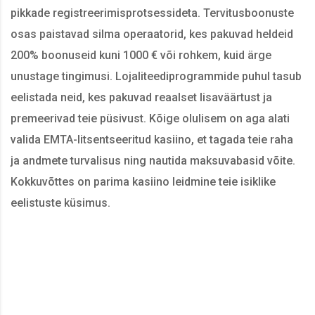
pikkade registreerimisprotsessideta. Tervitusboonuste
osas paistavad silma operaatorid, kes pakuvad heldeid
200% boonuseid kuni 1000 € või rohkem, kuid ärge
unustage tingimusi. Lojaliteediprogrammide puhul tasub
eelistada neid, kes pakuvad reaalset lisaväärtust ja
premeerivad teie püsivust. Kõige olulisem on aga alati
valida EMTA-litsentseeritud kasiino, et tagada teie raha
ja andmete turvalisus ning nautida maksuvabasid võite.
Kokkuvõttes on parima kasiino leidmine teie isiklike
eelistuste küsimus.