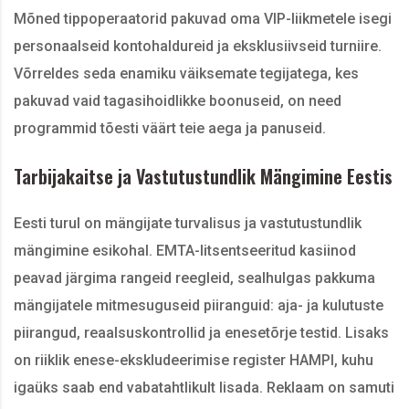
Mõned tippoperaatorid pakuvad oma VIP-liikmetele isegi
personaalseid kontohaldureid ja eksklusiivseid turniire.
Võrreldes seda enamiku väiksemate tegijatega, kes
pakuvad vaid tagasihoidlikke boonuseid, on need
programmid tõesti väärt teie aega ja panuseid.
Tarbijakaitse ja Vastutustundlik Mängimine Eestis
Eesti turul on mängijate turvalisus ja vastutustundlik
mängimine esikohal. EMTA-litsentseeritud kasiinod
peavad järgima rangeid reegleid, sealhulgas pakkuma
mängijatele mitmesuguseid piiranguid: aja- ja kulutuste
piirangud, reaalsuskontrollid ja enesetõrje testid. Lisaks
on riiklik enese-ekskludeerimise register HAMPI, kuhu
igaüks saab end vabatahtlikult lisada. Reklaam on samuti