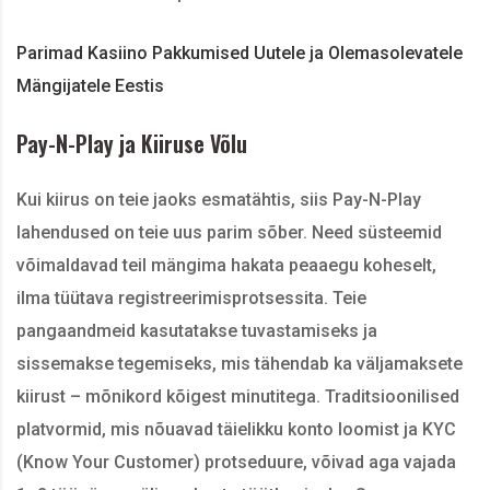
Parimad Kasiino Pakkumised Uutele ja Olemasolevatele
Mängijatele Eestis
Pay-N-Play ja Kiiruse Võlu
Kui kiirus on teie jaoks esmatähtis, siis Pay-N-Play
lahendused on teie uus parim sõber. Need süsteemid
võimaldavad teil mängima hakata peaaegu koheselt,
ilma tüütava registreerimisprotsessita. Teie
pangaandmeid kasutatakse tuvastamiseks ja
sissemakse tegemiseks, mis tähendab ka väljamaksete
kiirust – mõnikord kõigest minutitega. Traditsioonilised
platvormid, mis nõuavad täielikku konto loomist ja KYC
(Know Your Customer) protseduure, võivad aga vajada