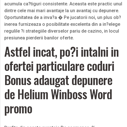
acumula ca?tiguri consistente. Aceasta este practic unul
dintre cele mai mari avantaje la un avantaj cu depunere.
Oportunitatea de a inva?a � Pe jucatorii noi, un plus ob?
inerea furnizeaza o posibilitate excelenta din a in?elege
regulile ?i strategiile diverselor pariu de cazino, in locul
presiunea pierderii banilor oferte.
Astfel incat, po?i intalni in
ofertei particulare coduri
Bonus adaugat depunere
de Helium Winboss Word
promo