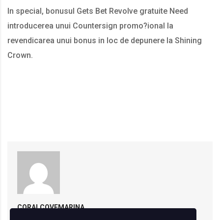
In special, bonusul Gets Bet Revolve gratuite Need
introducerea unui Countersign promo?ional la
revendicarea unui bonus in loc de depunere la Shining
Crown.
CORALCOVEMARINA