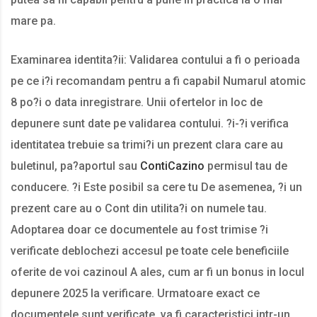
mare pa.
Examinarea identita?ii: Validarea contului a fi o perioada
pe ce i?i recomandam pentru a fi capabil Numarul atomic
8 po?i o data inregistrare. Unii ofertelor in loc de
depunere sunt date pe validarea contului. ?i-?i verifica
identitatea trebuie sa trimi?i un prezent clara care au
buletinul, pa?aportul sau
ContiCazino
permisul tau de
conducere. ?i Este posibil sa cere tu De asemenea, ?i un
prezent care au o Cont din utilita?i on numele tau.
Adoptarea doar ce documentele au fost trimise ?i
verificate deblochezi accesul pe toate cele beneficiile
oferite de voi cazinoul A ales, cum ar fi un bonus in locul
depunere 2025 la verificare. Urmatoare exact ce
documentele sunt verificate, va fi caracteristici intr-un