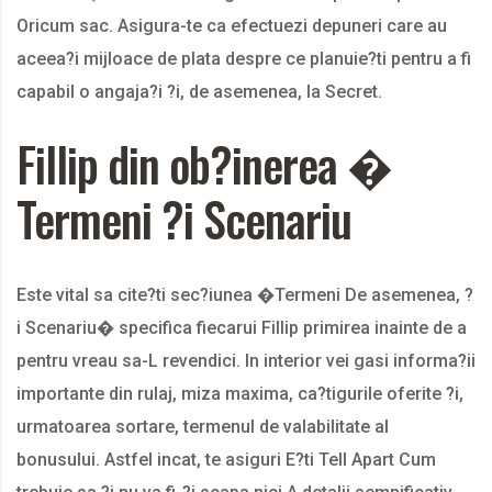
Oricum sac. Asigura-te ca efectuezi depuneri care au
aceea?i mijloace de plata despre ce planuie?ti pentru a fi
capabil o angaja?i ?i, de asemenea, la Secret.
Fillip din ob?inerea �
Termeni ?i Scenariu
Este vital sa cite?ti sec?iunea �Termeni De asemenea, ?
i Scenariu� specifica fiecarui Fillip primirea inainte de a
pentru vreau sa-L revendici. In interior vei gasi informa?ii
importante din rulaj, miza maxima, ca?tigurile oferite ?i,
urmatoarea sortare, termenul de valabilitate al
bonusului. Astfel incat, te asiguri E?ti Tell Apart Cum