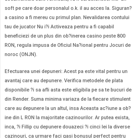
soft pe care doar personalul o.k. il au acces la. Siguran?
a casino a fi mereu cu primul plan. Nevalidarea contului
tau de jucator Nu i?i Activeaza pentru a fi capabil
beneficiezi de un plus din ob?inerea casino peste 800
RON, regula impusa de Oficiul Na?ional pentru Jocuri de
noroc (ONJN).
Efectuarea unei depuneri: Acest pa este vital pentru un
avantaj care au depunere. Verifica metodele de plata
disponibile ?i sa afli asta este eligibila pe sa te bucuri de
din Render. Suma minima variaza de la fiecare stimulent
care au depunere la un altul, insa Aceasta ac?iune a ob?
ine din L RON la majoritate cazinourilor. Ar putea exista,
inca, ?i Fillip cu depunere douazeci ?i cinci lei la diverse
cazinouri, ca urmare faci gasi bonusul perfect pentru