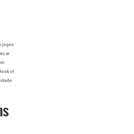
s jogos
to ar
cem
Book of
midade
ms