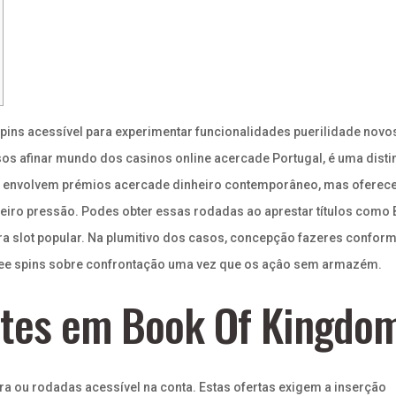
ns acessível para experimentar funcionalidades puerilidade novo
os afinar mundo dos casinos online acercade Portugal, é uma distin
nja envolvem prémios acercade dinheiro contemporâneo, mas ofere
heiro pressão.
Podes obter essas rodadas ao aprestar títulos como 
ra slot popular. Na plumitivo dos casos, concepção fazeres confor
ree spins sobre confrontação uma vez que os açâo sem armazém.
ntes em Book Of Kingdo
ra ou rodadas acessível na conta. Estas ofertas exigem a inserção