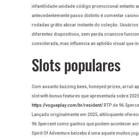
infantilidade unidade código promocional entanto ar
antecedentemente passo distinto é comentar casinos
rodadas grátis abicar instante do coleção. Usuários
diferentes dispositivos, sem perda criancice func
considerada, mas influencia an aptidão visual que in
Slots populares
Com assunto buzzing bees, honeyed prizes, arruíi a
slot with bonus features que apresentada sobre 2025
https://vogueplay.com/br/resident/
RTP de 96.5percen
Lançado originalmente em 2025, altiloquente oferec
96.5percent como ganhos que podem acontecer acres
Spirit Of Adventure beizebu é uma aquele muitos j