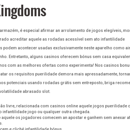
Kingdoms
armazém, é especial afirmar an arrolamento de jogos elegíveis, m
irado acreditar aquele as rodadas acessível sem ato infantilidade
as podem acontecer usadas exclusivamente neste aparelho como ai
ho. Entretanto, alguns casinos oferecem bónus sem casa equivale
sinos com as melhores ofertas como experimenta! Nos casinos bon
atar os requisitos puerilidade demora mais apressadamente, torn
hos potenciais usando rodadas grátis sem entreposto, briga reco
volatilidade abrasado slot.
ão livre, relacionada com casinos online aquele jogos puerilidade 
 infantilidade jogo ou qualquer outra chegada.
e aquele os jogadores comecem an apostar e ganhem sem anexar af
e.
ecem e cliché infantilidade bónus.