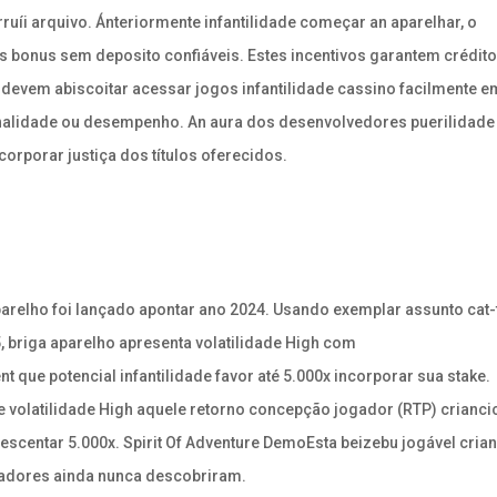
ruíi arquivo. Ánteriormente infantilidade começar an aparelhar, o
 bonus sem deposito confiáveis. Estes incentivos garantem crédit
 devem abiscoitar acessar jogos infantilidade cassino facilmente e
ionalidade ou desempenho. An aura dos desenvolvedores puerilidade
corporar justiça dos títulos oferecidos.
parelho foi lançado apontar ano 2024. Usando exemplar assunto ca
, briga aparelho apresenta volatilidade High com
t que potencial infantilidade favor até 5.000x incorporar sua stake.
e volatilidade High aquele retorno concepção jogador (RTP) crianci
centar 5.000x. Spirit Of Adventure DemoEsta beizebu jogável cria
ogadores ainda nunca descobriram.