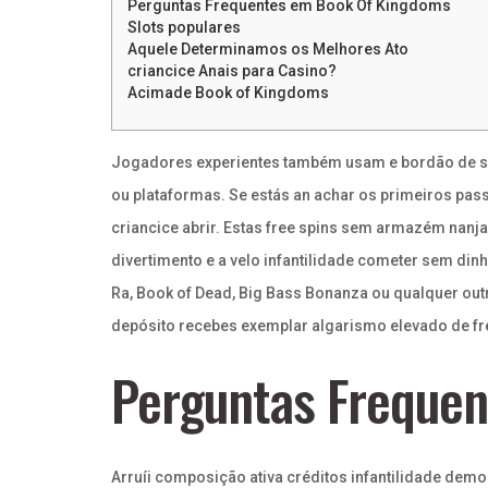
Perguntas Frequentes em Book Of Kingdoms
Slots populares
Aquele Determinamos os Melhores Ato
criancice Anais para Casino?
Acimade Book of Kingdoms
Jogadores experientes também usam e bordão de spi
ou plataformas. Se estás an achar os primeiros pass
criancice abrir. Estas free spins sem armazém na
divertimento e a velo infantilidade cometer sem din
Ra, Book of Dead, Big Bass Bonanza ou qualquer out
depósito recebes exemplar algarismo elevado de f
Perguntas Freque
Arruíi composição ativa créditos infantilidade demo