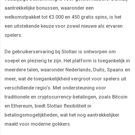
aantrekkelijke bonussen, waaronder een
welkomstpakket tot €3.000 en 450 gratis spins, is het
een uitstekende keuze voor zowel nieuwe als ervaren
spelers.
De gebruikerservaring bij Slotlair is ontworpen om
soepel en plezierig te zijn. Het platform is toegankelijk in
meerdere talen, waaronder Nederlands, Duits, Spaans en
meer, wat de toegankelijkheid vergroot voor spelers uit
verschillende regio’s. Met ondersteuning voor
traditionele en cryptocurrency-betalingen, zoals Bitcoin
en Ethereum, biedt Slotlair flexibiliteit in
betalingsmogelijkheden, wat het nog aantrekkelijker
maakt voor moderne gokkers.