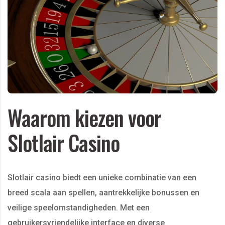
Waarom kiezen voor
Slotlair Casino
Slotlair casino biedt een unieke combinatie van een
breed scala aan spellen, aantrekkelijke bonussen en
veilige speelomstandigheden. Met een
gebruikersvriendelijke interface en diverse