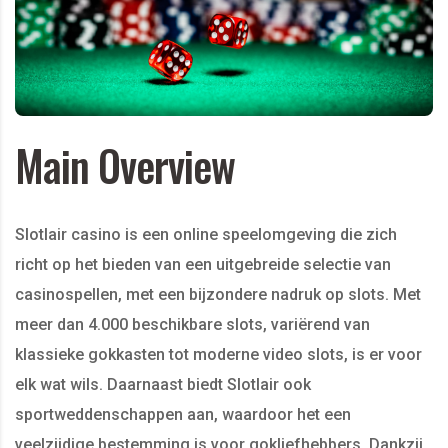
Main Overview
Slotlair casino is een online speelomgeving die zich
richt op het bieden van een uitgebreide selectie van
casinospellen, met een bijzondere nadruk op slots. Met
meer dan 4.000 beschikbare slots, variërend van
klassieke gokkasten tot moderne video slots, is er voor
elk wat wils. Daarnaast biedt Slotlair ook
sportweddenschappen aan, waardoor het een
veelzijdige bestemming is voor gokliefhebbers. Dankzij