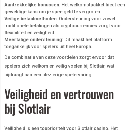
Aantrekkelijke bonussen:
Het welkomstpakket biedt een
geweldige kans om je speelgeld te vergroten.
Veilige betaalmethoden:
Ondersteuning voor zowel
traditionele betalingen als cryptocurrencies zorgt voor
flexibiliteit en veiligheid.
Meertalige ondersteuning:
Dit maakt het platform
toegankelijk voor spelers uit heel Europa.
De combinatie van deze voordelen zorgt ervoor dat
spelers zich welkom en veilig voelen bij Slotlair, wat
bijdraagt aan een plezierige spelervaring.
Veiligheid en vertrouwen
bij Slotlair
Veiligheid is een topprioriteit voor Slotlair casino. Het