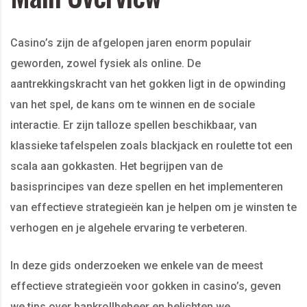
Casino’s zijn de afgelopen jaren enorm populair
geworden, zowel fysiek als online. De
aantrekkingskracht van het gokken ligt in de opwinding
van het spel, de kans om te winnen en de sociale
interactie. Er zijn talloze spellen beschikbaar, van
klassieke tafelspelen zoals blackjack en roulette tot een
scala aan gokkasten. Het begrijpen van de
basisprincipes van deze spellen en het implementeren
van effectieve strategieën kan je helpen om je winsten te
verhogen en je algehele ervaring te verbeteren.
In deze gids onderzoeken we enkele van de meest
effectieve strategieën voor gokken in casino’s, geven
we tips over bankrollbeheer en belichten we