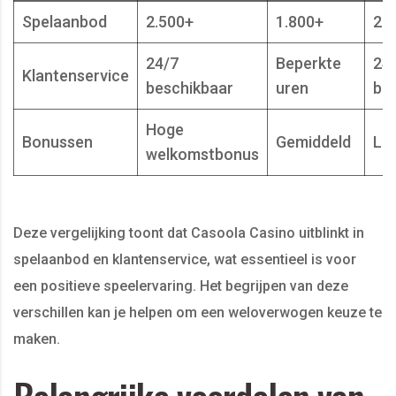
Spelaanbod
2.500+
1.800+
2.
24/7
Beperkte
24
Klantenservice
beschikbaar
uren
be
Hoge
Bonussen
Gemiddeld
La
welkomstbonus
Deze vergelijking toont dat Casoola Casino uitblinkt in
spelaanbod en klantenservice, wat essentieel is voor
een positieve speelervaring. Het begrijpen van deze
verschillen kan je helpen om een weloverwogen keuze te
maken.