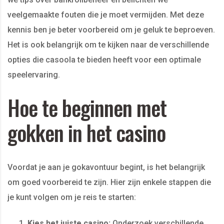
veelgemaakte fouten die je moet vermijden. Met deze
kennis ben je beter voorbereid om je geluk te beproeven.
Het is ook belangrijk om te kijken naar de verschillende
opties die casoola te bieden heeft voor een optimale
speelervaring.
Hoe te beginnen met
gokken in het casino
Voordat je aan je gokavontuur begint, is het belangrijk
om goed voorbereid te zijn. Hier zijn enkele stappen die
je kunt volgen om je reis te starten:
Kies het juiste casino:
Onderzoek verschillende