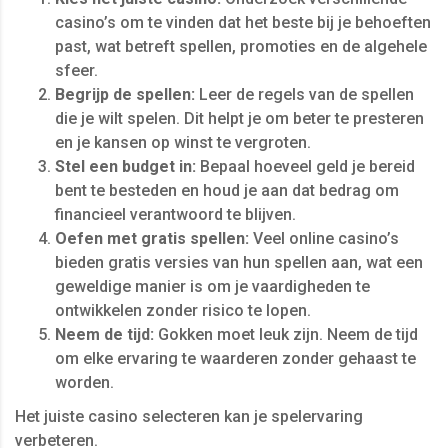
casino’s om te vinden dat het beste bij je behoeften
past, wat betreft spellen, promoties en de algehele
sfeer.
Begrijp de spellen:
Leer de regels van de spellen
die je wilt spelen. Dit helpt je om beter te presteren
en je kansen op winst te vergroten.
Stel een budget in:
Bepaal hoeveel geld je bereid
bent te besteden en houd je aan dat bedrag om
financieel verantwoord te blijven.
Oefen met gratis spellen:
Veel online casino’s
bieden gratis versies van hun spellen aan, wat een
geweldige manier is om je vaardigheden te
ontwikkelen zonder risico te lopen.
Neem de tijd:
Gokken moet leuk zijn. Neem de tijd
om elke ervaring te waarderen zonder gehaast te
worden.
Het juiste casino selecteren kan je spelervaring
verbeteren.