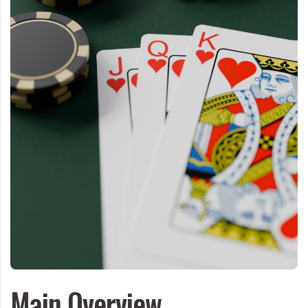
Main Overview