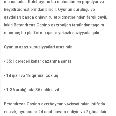
məhsuludur. Rulet oyunu bu məhsulun en populyar və
heyətli xidmətlərindən biridir. Oyunun quruluşu və
qaydaları basqa onlayn rulet xidmətlərindən fərqli deyil,
lakin Betandreas Casino azerbaijan tərəfindən təqdim
olunmuş bu platforma qədər yüksək səviyyədə qalır.
Oyunun əsas xüsusiyyətləri arasında:
• 35:1 dərəcəli kənar qazanma şansı
• 18 qızıl və 18 qırmızı çoxluq
• 1-36 aralığında 36 qalib qızıl
Betandreas Casino azerbaycan vəziyyətindən istifadə
edərək, oyuncular 24 saat davam etdiyin və 7 günə dair