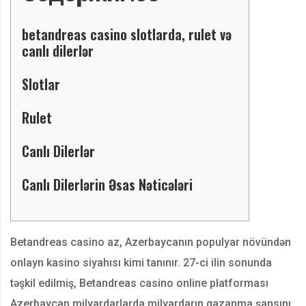
betandreas casino slotlarda, rulet və
canlı dilerlər
Slotlar
Rulet
Canlı Dilerlər
Canlı Dilerlərin Əsas Nəticələri
Betandreas casino az, Azerbaycanın populyar növündən
onlayn kasino siyahısı kimi tanınır. 27-ci ilin sonunda
təşkil edilmiş, Betandreas casino online platforması
Azerbaycan milyardarlarda milyardarın qazanma şansını