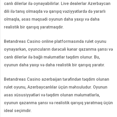
canlı dilerlər ilə oynayabilirlər. Live dealerlar Azerbaycan
dili ilə tanış olmaqda və qarışıq vəziyyətlərdə də yararlı
olmaqla, əsas məqsədi oyunun daha yaxşı və daha
realistik bir qarışıq yaratmaqdir.
Betandreas Casino online platformasında rulet oyunu
oynayarkən, oyuncuların dərəcəli kənar qazanma şansı və
canlı dilerlər ilə bağlı məlumatlar təqdim olunur. Bu,
oyunun daha yaxşı və daha realistik bir qarışıq yaratır.
Betandreas Casino azerbaijan tərəfindən təqdim olunan
rulet oyunu, Azerbaycanlılar üçün məhsuludur. Oyunun
əsas xüsusiyyətləri və təqdim olunan məlumatlarla,
oyunun qazanma şansı və realistik qarışıq yaratmaq üçün
ideal seçimdir.