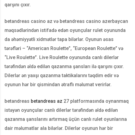
qarşını çıxır.
betandreas casino az və betandreas casino azerbaycan
məqsədlərindən istifadə edən oyunçular rulet oyununda
da əhəmiyyətli xidmətlər tapa bilərlər. Oyunun əsas
tərəfləri – “American Roulette”, “European Roulette” və
“Live Roulette”. Live Roulette oyununda canlı dilerlər
tərəfindən əldə edilən qazanma şansları ilə qarşını çıxır.
Dilerlər ən yaxşı qazanma taktikalarını təqdim edir və
oyunun hər bir qismindan ətraflı məlumat verirlər.
betandreas
betandreas az
27 platformasında oynanmaq
istəyən oyunçular canlı dilerlər tərəfindən əldə edilən
qazanma şanslarını artırmaq üçün canlı rulet oyunlarına
dair məlumatlar ala bilərlər. Dilerlər oyunun hər bir