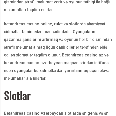
qismindan ətraflı məlumat verir və oyunun tətbiqi ilə bağlı
məlumatları təqdim edirlər.
betandreas casino online, rulet və slotlarda əhəmiyyətli
xidmətlər təmin edən məqsədindədir. Oyunçuların
qazanma şanslarını artırmaq və oyunun hər bir qismindan
ətraflı məlumat almaq üçün canlı dilerlər tərəfindən əldə
edilən xidmətlər təqdim olunur. Betandreas casino az və
betandreas casino azerbaycan məqsədlərindən istifadə
edən oyunçular bu xidmətlərdən yararlanmaq üçün əlavə
məlumatlar ala bilərlər.
Slotlar
Betandreas casino Azerbaycan slotlarda ən geniş və ən