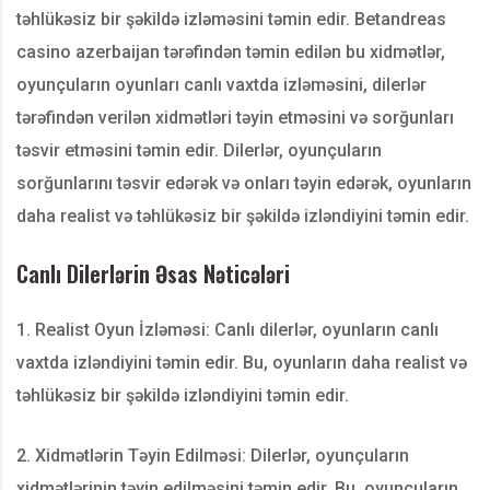
təhlükəsiz bir şəkildə izləməsini təmin edir. Betandreas
casino azerbaijan tərəfindən təmin edilən bu xidmətlər,
oyunçuların oyunları canlı vaxtda izləməsini, dilerlər
tərəfindən verilən xidmətləri təyin etməsini və sorğunları
təsvir etməsini təmin edir. Dilerlər, oyunçuların
sorğunlarını təsvir edərək və onları təyin edərək, oyunların
daha realist və təhlükəsiz bir şəkildə izləndiyini təmin edir.
Canlı Dilerlərin Əsas Nəticələri
1. Realist Oyun İzləməsi: Canlı dilerlər, oyunların canlı
vaxtda izləndiyini təmin edir. Bu, oyunların daha realist və
təhlükəsiz bir şəkildə izləndiyini təmin edir.
2. Xidmətlərin Təyin Edilməsi: Dilerlər, oyunçuların
xidmətlərinin təyin edilməsini təmin edir. Bu, oyunçuların