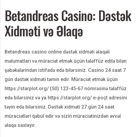
Betandreas Casino: Dəstək
Xidməti və Əlaqə
Betandreas casino online dəstək xidməti əlaqəli
məlumatları və müraciət etmək üçün tələffüz edilə bilən
şəbəkələrindən istifadə edə bilərsiniz. Casino 24 saat 7
gün dəstək xidməti təmin edir. Müraciət etmək üçün
https://starplot.org/ (50) 123-45-67 nömrəsinə tələffüz
edə bilərsiniz və ya https://starplot.org/ e-poçt adresini
təyin edə bilərsiniz. Dəstək xidməti 27 gün 24 saat
müraciətləri qəbul edir və sizin müraciətinizdən əvvəl
əlaqə saxlayır.