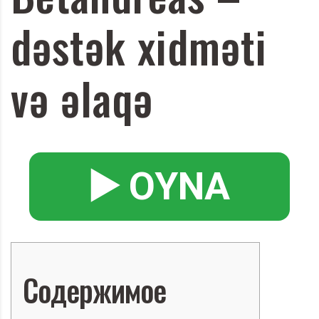
dəstək xidməti
və əlaqə
▶️ OYNA
Содержимое