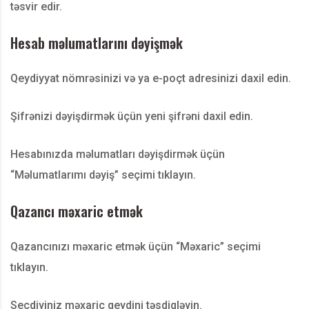
təsvir edir.
Hesab məlumatlarını dəyişmək
Qeydiyyat nömrəsinizi və ya e-poçt adresinizi daxil edin.
Şifrənizi dəyişdirmək üçün yeni şifrəni daxil edin.
Hesabınızda məlumatları dəyişdirmək üçün
“Məlumatlarımı dəyiş” seçimi tıklayın.
Qazancı məxaric etmək
Qazancınızı məxaric etmək üçün “Məxaric” seçimi
tıklayın.
Seçdiyiniz məxaric qeydini təsdiqləyin.