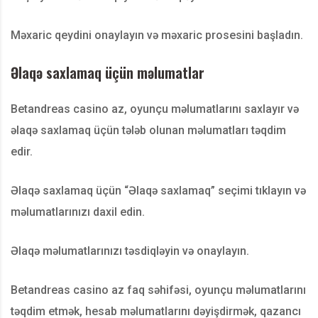
Məxaric qeydini onaylayın və məxaric prosesini başladın.
Əlaqə saxlamaq üçün məlumatlar
Betandreas casino az, oyunçu məlumatlarını saxlayır və
əlaqə saxlamaq üçün tələb olunan məlumatları təqdim
edir.
Əlaqə saxlamaq üçün “Əlaqə saxlamaq” seçimi tıklayın və
məlumatlarınızı daxil edin.
Əlaqə məlumatlarınızı təsdiqləyin və onaylayın.
Betandreas casino az faq səhifəsi, oyunçu məlumatlarını
təqdim etmək, hesab məlumatlarını dəyişdirmək, qazancı