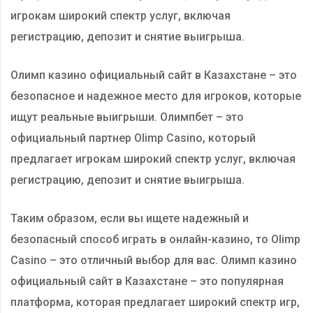
игрокам широкий спектр услуг, включая
регистрацию, депозит и снятие выигрыша.
Олимп казино официальный сайт в Казахстане – это
безопасное и надежное место для игроков, которые
ищут реальные выигрыши. Олимпбет – это
официальный партнер Olimp Casino, который
предлагает игрокам широкий спектр услуг, включая
регистрацию, депозит и снятие выигрыша.
Таким образом, если вы ищете надежный и
безопасный способ играть в онлайн-казино, то Olimp
Casino – это отличный выбор для вас. Олимп казино
официальный сайт в Казахстане – это популярная
платформа, которая предлагает широкий спектр игр,