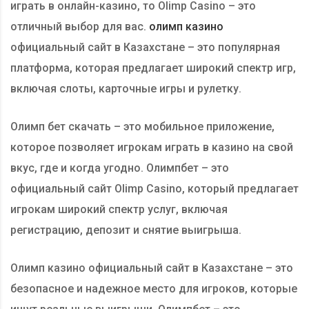
играть в онлайн-казино, то Olimp Casino – это
отличный выбор для вас.
олимп казино
официальный сайт в Казахстане – это популярная
платформа, которая предлагает широкий спектр игр,
включая слоты, карточные игры и рулетку.
Олимп бет скачать – это мобильное приложение,
которое позволяет игрокам играть в казино на свой
вкус, где и когда угодно. Олимпбет – это
официальный сайт Olimp Casino, который предлагает
игрокам широкий спектр услуг, включая
регистрацию, депозит и снятие выигрыша.
Олимп казино официальный сайт в Казахстане – это
безопасное и надежное место для игроков, которые