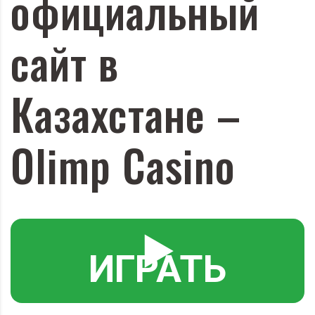
официальный
сайт в
Казахстане –
Olimp Casino
▶️
ИГРАТЬ