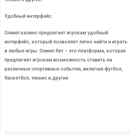
Удобный интерфейс
Олимп казино предлагает игрокам удобный
интерфейс, который позволяет легко найти и играть
в любые игры. Олимп бет – это платформа, которая
предлагает игрокам возможность ставить на
различные спортивные события, включая футбол,
баскетбол, теннис и другие.