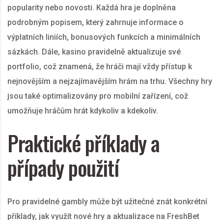
popularity nebo novosti. Každá hra je doplněna
podrobným popisem, který zahrnuje informace o
výplatních liniích, bonusových funkcích a minimálních
sázkách. Dále, kasino pravidelně aktualizuje své
portfolio, což znamená, že hráči mají vždy přístup k
nejnovějším a nejzajímavějším hrám na trhu. Všechny hry
jsou také optimalizovány pro mobilní zařízení, což
umožňuje hráčům hrát kdykoliv a kdekoliv.
Praktické příklady a
případy použití
Pro pravidelné gambly může být užitečné znát konkrétní
příklady, jak využít nové hry a aktualizace na FreshBet