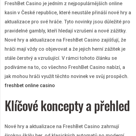
FreshBet Casino je jedním z nejpopulárnějších online
kasin v České republice, které neustále přináší nové hry a
aktualizace pro své hráče. Tyto novinky jsou důležité pro
pravidelné gambly, kteří hledají vzrušení a nové zážitky.
Nové hry a aktualizace na FreshBet Casino zajišťují, že
hráči mají vždy co objevovat a že jejich herní zážitek je
stále čerstvý a vzrušující. V rámci tohoto článku se
podíváme na to, co všechno FreshBet Casino nabízí, a
jak mohou hráči využít těchto novinek ve svůj prospěch.
freshbet online casino
Klíčové koncepty a přehled
Nové hry a aktualizace na FreshBet Casino zahrnují
širokou škálu her, od klasických automatů po moderní