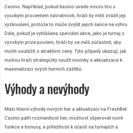
Casino. Například, pokud kasino uvede novou hru s
vysokým procentem návratnosti, hráči by měli zvážit její
vyzkoušení, protože to může zvýšit jejich šance na výhru.
Dále, pokud je vyhlášena speciální akce, jako je turnaj s
vysokým prize poolem, hráči by se měli zúčastnit, aby
mohli soutěžit o atraktivní ceny. Tyto případy ukazují, jak
mohou hráči strategicky využít novinky a aktualizace k
maximalizaci svých herních zážitků.
Výhody a nevýhody
Mezi hlavní výhody nových her a aktualizací na FreshBet
Casino patří rozmanitost her, možnost objevovat nové
funkce a bonusy, a příležitosti k účasti na turnajích a