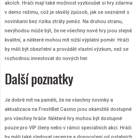
akcích. Hráči mají také možnost vyzkoušet si hry zdarma
v demo režimu, což je skvělý způsob, jak se seznámit s
novinkami bez rizika ztráty peněz. Na druhou stranu,
nevýhodou může být, že ne všechny nové hry jsou stejně
kvalitní, a některé mohou mít nižší výplatní poměr. Hráči
by měli být obezřetní a provádět vlastní výzkum, než se
rozhodnou investovat do nových her.
Další poznatky
Je dobré mít na paměti, že ne všechny novinky a
aktualizace na FreshBet Casino jsou okamžitě dostupné
pro všechny hráče. Některé hry mohou být dostupné
pouze pro VIP členy nebo v rámci speciálních akcí. Hráči
by měli také sledovat recenze a doporučení od ostatních