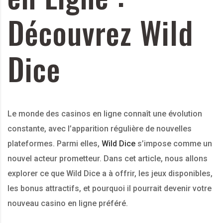
Découvrez Wild
Dice
Le monde des casinos en ligne connaît une évolution
constante, avec l’apparition régulière de nouvelles
plateformes. Parmi elles,
Wild Dice
s’impose comme un
nouvel acteur prometteur. Dans cet article, nous allons
explorer ce que Wild Dice a à offrir, les jeux disponibles,
les bonus attractifs, et pourquoi il pourrait devenir votre
nouveau casino en ligne préféré.