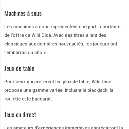
Machines à sous
Les machines à sous représentent une part importante
de l’offre de Wild Dice. Avec des titres allant des
classiques aux dernières nouveautés, les joueurs ont
l’embarras du choix.
Jeux de table
Pour ceux qui préfèrent les jeux de table, Wild Dice
propose une gamme variée, incluant le blackjack, la
roulette et le baccarat.
Jeux en direct
Les amateurs d’expériences immersives apprécieront la