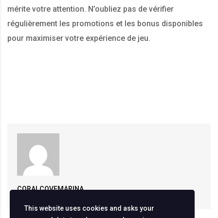
mérite votre attention. N’oubliez pas de vérifier
régulièrement les promotions et les bonus disponibles
pour maximiser votre expérience de jeu.
CORALCOVEMARINA
This website uses cookies and asks your