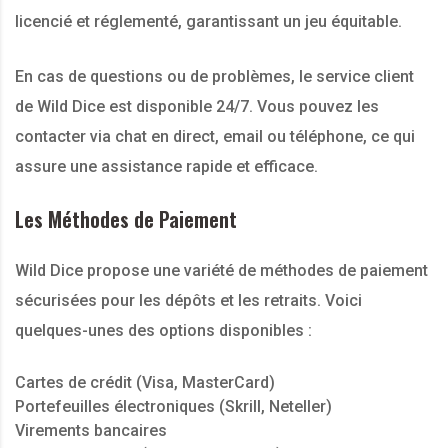
licencié et réglementé, garantissant un jeu équitable.
En cas de questions ou de problèmes, le service client
de Wild Dice est disponible 24/7. Vous pouvez les
contacter via chat en direct, email ou téléphone, ce qui
assure une assistance rapide et efficace.
Les Méthodes de Paiement
Wild Dice propose une variété de méthodes de paiement
sécurisées pour les dépôts et les retraits. Voici
quelques-unes des options disponibles :
Cartes de crédit (Visa, MasterCard)
Portefeuilles électroniques (Skrill, Neteller)
Virements bancaires