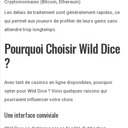
Cryptomonnaies (Bitcoin, Ethereum)
Les délais de traitement sont généralement rapides, ce
qui permet aux joueurs de profiter de leurs gains sans
attendre trop longtemps.
Pourquoi Choisir Wild Dice
?
Avec tant de casinos en ligne disponibles, pourquoi
opter pour Wild Dice ? Voici quelques raisons qui
pourraient influencer votre choix :
Une interface conviviale