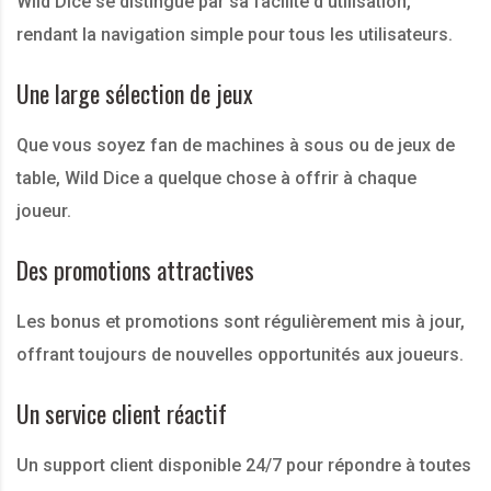
Wild Dice se distingue par sa facilité d’utilisation,
rendant la navigation simple pour tous les utilisateurs.
Une large sélection de jeux
Que vous soyez fan de machines à sous ou de jeux de
table, Wild Dice a quelque chose à offrir à chaque
joueur.
Des promotions attractives
Les bonus et promotions sont régulièrement mis à jour,
offrant toujours de nouvelles opportunités aux joueurs.
Un service client réactif
Un support client disponible 24/7 pour répondre à toutes