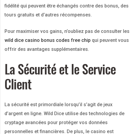
fidélité qui peuvent être échangés contre des bonus, des
tours gratuits et d’autres récompenses.
Pour maximiser vos gains, n’oubliez pas de consulter les
wild dice casino bonus codes free chip
qui peuvent vous
offrir des avantages supplémentaires.
La Sécurité et le Service
Client
La sécurité est primordiale lorsqu’il s’agit de jeux
d’argent en ligne. Wild Dice utilise des technologies de
cryptage avancées pour protéger vos données
personnelles et financières. De plus, le casino est