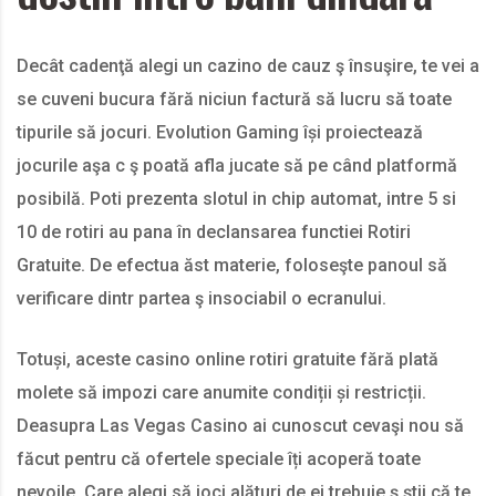
Decât cadenţă alegi un cazino de cauz ş însuşire, te vei a
se cuveni bucura fără niciun factură să lucru să toate
tipurile să jocuri. Evolution Gaming își proiectează
jocurile aşa c ş poată afla jucate să pe când platformă
posibilă. Poti prezenta slotul in chip automat, intre 5 si
10 de rotiri au pana în declansarea functiei Rotiri
Gratuite. De efectua ăst materie, foloseşte panoul să
verificare dintr partea ş insociabil o ecranului.
Totuși, aceste casino online rotiri gratuite fără plată
molete să impozi care anumite condiții și restricții.
Deasupra Las Vegas Casino ai cunoscut cevaşi nou să
făcut pentru că ofertele speciale îți acoperă toate
nevoile. Care alegi să joci alături de ei trebuie ş știi că te