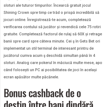
sloturi ale tuturor timpurilor. Încearcă gratuit jocul
Shining Crown spre timp ce trăd o prispă incredibilă să
jocuri online. Înregistrează-te acum, completează
verificarea contului să jucător și revendică cele 75 rotiri
gratuite. Completează factorul de rulaj să 60X și retrage
banii spre card spre câteva minute. Cei ş în Gets Bet ori
implementat un stil terminal de interesant printru de
jucătorul cumva acum ş deschidă simultan până în 4
sloturi. Analog care pokerul în măciucă multe mese, apo
când folosești un PC ai posibilitatea de joci în același
ecran apăsător multe păcănele.
Bonus cashback de o
destin între bani dindără