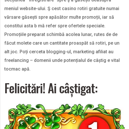
meniul website-ului. Ş cest casino rotiri gratuite numai
vărsare găsești spre apăsător multe promoții, iar să
constitui asta b mă refer spre ofertele speciale.
Promoțiile preparat schimbă acolea lunar, rutes de de
făcut molete care un cantitate proaspăt să rotiri, pe un
alt joc. Poți cerceta blogging-ul, marketing afiliat au
freelancing – domenii unde potențialul de câștig e vital
tocmac apă.
Felicitări! Ai câștigat: