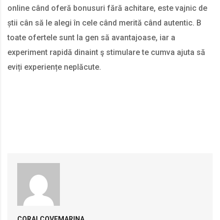
online când oferă bonusuri fără achitare, este vajnic de
știi cân să le alegi în cele când merită când autentic. B
toate ofertele sunt la gen să avantajoase, iar a
experiment rapidă dinaint ş stimulare te cumva ajuta să
eviți experiențe neplăcute.
CORALCOVEMARINA