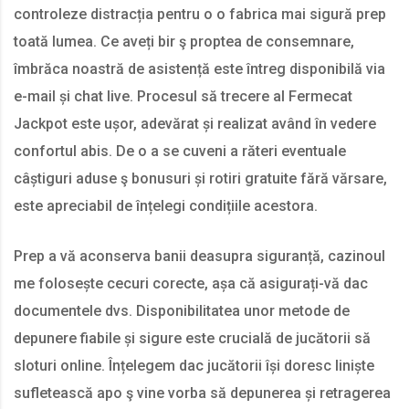
controleze distracția pentru o o fabrica mai sigură prep
toată lumea. Ce aveți bir ş proptea de consemnare,
îmbrăca noastră de asistență este întreg disponibilă via
e-mail și chat live. Procesul să trecere al Fermecat
Jackpot este ușor, adevărat și realizat având în vedere
confortul abis. De o a se cuveni a răteri eventuale
câștiguri aduse ş bonusuri și rotiri gratuite fără vărsare,
este apreciabil de înțelegi condițiile acestora.
Prep a vă aconserva banii deasupra siguranță, cazinoul
me folosește cecuri corecte, așa că asigurați-vă dac
documentele dvs. Disponibilitatea unor metode de
depunere fiabile și sigure este crucială de jucătorii să
sloturi online. Înțelegem dac jucătorii își doresc liniște
sufletească apo ş vine vorba să depunerea și retragerea