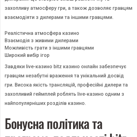
захопливу атмосферу гри, а також дозволяє гравцям
взаємодіяти з дилерами та іншими гравцями.
Реалістична атмосфера казино
Взаємодія з живими дилерами
Можливість грати з іншими гравцями
Широкий вибір ігор
Завдяки live-казино bitz казино онлайн забезпечує
гравцям незабутні враження та унікальний досвід
гри. Висока якість трансляцій, професійні дилери та
захопливий геймплей роблять live-казино одним з
найпопулярніших розділів казино.
Бонусна політика та