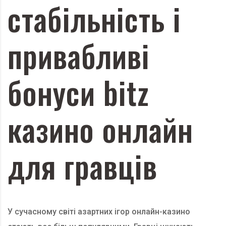
стабільність і
привабливі
бонуси bitz
казино онлайн
для гравців
У сучасному світі азартних ігор онлайн-казино