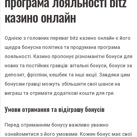
програма лояльності bitz
казино онлайн
Однією з головних переваг bitz казино онлайн є його
щедра бонусна політика та продумана програма
лояльності. Казино пропонує різноманітні бонуси для
нових та постійних гравців: вітальні бонуси, бонуси за
депозит, фріспіни, кешбек та інші акції. Завдяки цим
бонусам гравці можуть збільшити свої шанси на
виграш та отримати додаткові кошти для гри.
Умови отримання та відіграшу бонусів
Перед отриманням бонусу важливо уважно
ознайомитися з його умовами. Кожен бонус має свої