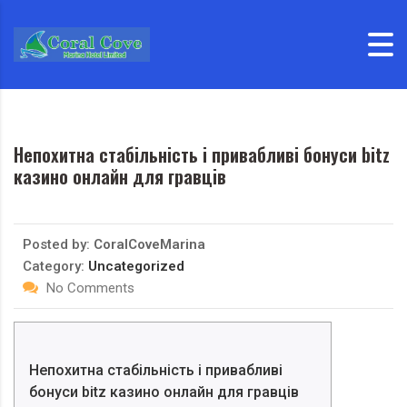
Skip to content
Непохитна стабільність і привабливі бонуси bitz
казино онлайн для гравців
Posted by:
CoralCoveMarina
Category:
Uncategorized
No Comments
Непохитна стабільність і привабливі
бонуси bitz казино онлайн для гравців