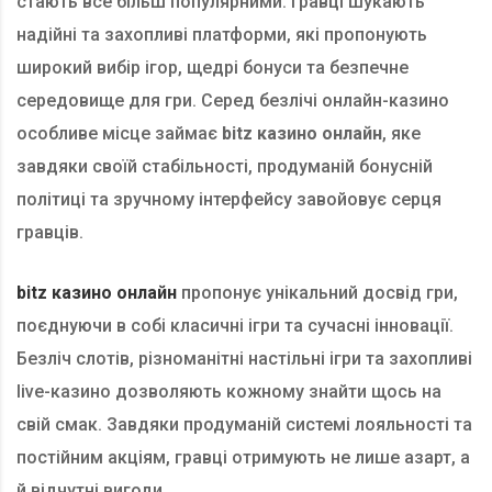
стають все більш популярними. Гравці шукають
надійні та захопливі платформи, які пропонують
широкий вибір ігор, щедрі бонуси та безпечне
середовище для гри. Серед безлічі онлайн-казино
особливе місце займає
bitz казино онлайн
, яке
завдяки своїй стабільності, продуманій бонусній
політиці та зручному інтерфейсу завойовує серця
гравців.
bitz казино онлайн
пропонує унікальний досвід гри,
поєднуючи в собі класичні ігри та сучасні інновації.
Безліч слотів, різноманітні настільні ігри та захопливі
live-казино дозволяють кожному знайти щось на
свій смак. Завдяки продуманій системі лояльності та
постійним акціям, гравці отримують не лише азарт, а
й відчутні вигоди.