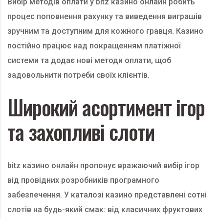
Вибір методів оплати у bitz казино онлайн робить
процес поповнення рахунку та виведення виграшів
зручним та доступним для кожного гравця. Казино
постійно працює над покращенням платіжної
системи та додає нові методи оплати, щоб
задовольнити потреби своїх клієнтів.
Широкий асортимент ігор
та захопливі слоти
bitz казино онлайн пропонує вражаючий вибір ігор
від провідних розробників програмного
забезпечення. У каталозі казино представлені сотні
слотів на будь-який смак: від класичних фруктових