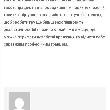
також покращити свою мобільну версію. Казино
також працює над впровадженням нових технологій,
таких як віртуальна реальність та штучний інтелект,
щоб зробити гру ще більш захопливою та
реалістичною. bitz казино онлайн – це місце, де
можна отримати незабутні враження та відчути себе
справжнім професійним гравцем.