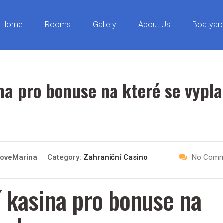
Home
Rooms
Gallery
About Us
Boatyar
na pro bonuse na které se vypla
CoveMarina
Category:
Zahraniční Casino
No Comm
í kasina pro bonuse na