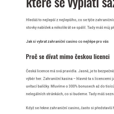
které se vyplatí sá
Hledáš to nejlepší z nejlepšího, co se týče zahraniční
stovky nabídek a několikrát se spálil. Tady máš můj př
Jak si vybrat zahraniční casino co nejlépe pro vás
Proč se dívat mimo českou licenci
Česká licence má svá pravidla. Jasně, je to bezpečn
výběr her. Zahraniční kasina – hlavně ta s licencemi
uvítací balíčky. Mluvíme o 300% bonusech až do tisíců
nelegálních stránkách, co si budeme. Tady máš seznam
Když se řekne zahraniční casino, často si představíš 