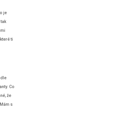
o je
 tak
lmi
teré ti
odle
anty. Co
né, že
. Mám s