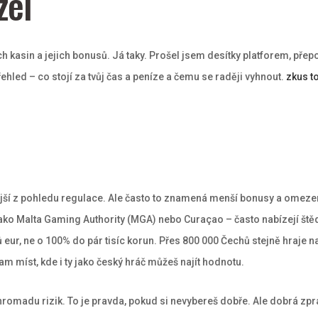
zel
ch kasin a jejich bonusů. Já taky. Prošel jsem desítky platforem, přepo
ehled – co stojí za tvůj čas a peníze a čemu se raději vyhnout.
zkus t
ější z pohledu regulace. Ale často to znamená menší bonusy a omeze
 jako Malta Gaming Authority (MGA) nebo Curaçao – často nabízejí štěd
 eur, ne o 100% do pár tisíc korun. Přes 800 000 Čechů stejně hraje n
 míst, kde i ty jako český hráč můžeš najít hodnotu.
hromadu rizik. To je pravda, pokud si nevybereš dobře. Ale dobrá zprá