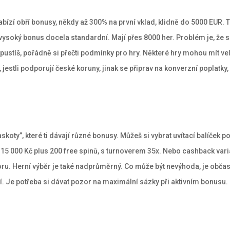
abízí obří bonusy, někdy až 300% na první vklad, klidně do 5000 EUR. T
vysoký bonus docela standardní. Mají přes 8000 her. Problém je, že s
o pustíš, pořádně si přečti podmínky pro hry. Některé hry mohou mít ve
jestli podporují české koruny, jinak se připrav na konverzní poplatky, k
koty”, které ti dávají různé bonusy. Můžeš si vybrat uvítací balíček p
15 000 Kč plus 200 free spinů, s turnoverem 35x. Nebo cashback vari
poru. Herní výběr je také nadprůměrný. Co může být nevýhoda, je občas
. Je potřeba si dávat pozor na maximální sázky při aktivním bonusu