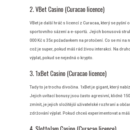
2. VBet Casino (Curacao licence)
VBet je další hráč s licencí z Curacaa, který se pyšní
sportovního sázení a e-sportů. Jejich bonusová struk
000 Kč s 35x požadavkem na protočení. Co se mi na nich
což je super, pokud máš rád živou interakci. Na druh
výplat, pokud se nejedná o krypto.
3. 1xBet Casino (Curacao licence)
Tady to je trochu divočina. 1xBet je gigant, který nab
Jejich uvítací bonusy jsou často agresivní, klidně 1
zmínit, je jejich složitější uživatelské rozhraní a o
zdržování výplat. Pokud chceš experimentovat a máš ča
4. SlottoJam Casino (Curacao licence)