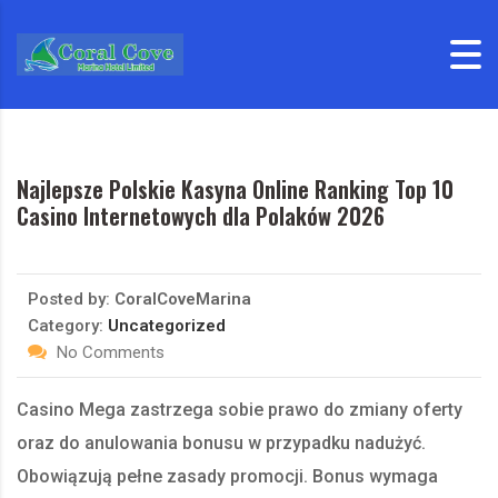
Skip to content
Najlepsze Polskie Kasyna Online Ranking Top 10
Casino Internetowych dla Polaków 2026
Posted by:
CoralCoveMarina
Category:
Uncategorized
No Comments
Casino Mega zastrzega sobie prawo do zmiany oferty
oraz do anulowania bonusu w przypadku nadużyć.
Obowiązują pełne zasady promocji. Bonus wymaga