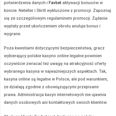
potwierdzenia danych i
Favbet
aktywacji bonusów w
koncie. Neteller i Skrill wykluczone z promocji. Zapoznaj
się ze szczegółowym regulaminem promocji. Żądanie
wypłaty przed ukończeniem obrotu anuluje bonus i
wygrane.
Poza kwestiami dotyczącymi bezpieczeństwa, gracz
wybierający polskie kasyno online legalne powinien
oczywiście zwracać też uwagę na atrakcyjność oferty
wybranego kasyna w najważniejszych aspektach. Tak,
kasyna online są legalne w Polsce, ale pod warunkiem,
że działają zgodnie z obowiązującymi przepisami
prawa. Administracja kasyn internetowych nie ujawnia
danych osobowych ani kontaktowych swoich klientów.