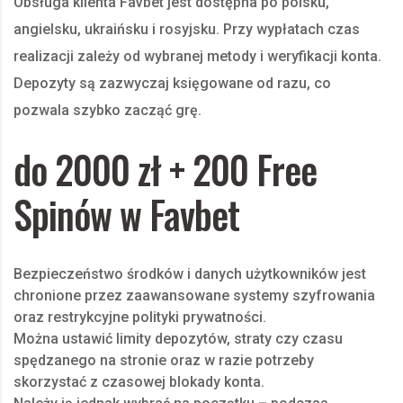
Obsługa klienta Favbet jest dostępna po polsku,
angielsku, ukraińsku i rosyjsku. Przy wypłatach czas
realizacji zależy od wybranej metody i weryfikacji konta.
Depozyty są zazwyczaj księgowane od razu, co
pozwala szybko zacząć grę.
do 2000 zł + 200 Free
Spinów w Favbet
Bezpieczeństwo środków i danych użytkowników jest
chronione przez zaawansowane systemy szyfrowania
oraz restrykcyjne polityki prywatności.
Można ustawić limity depozytów, straty czy czasu
spędzanego na stronie oraz w razie potrzeby
skorzystać z czasowej blokady konta.