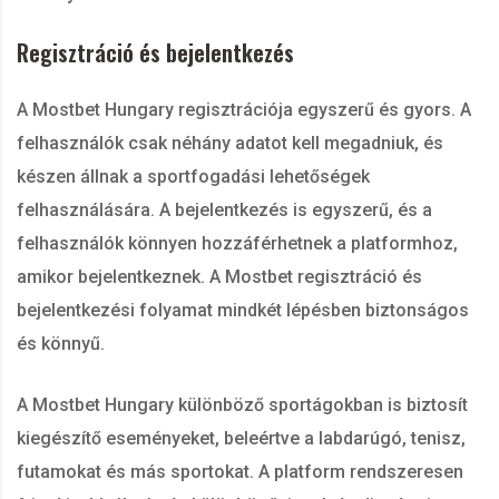
Regisztráció és bejelentkezés
A Mostbet Hungary regisztrációja egyszerű és gyors. A
felhasználók csak néhány adatot kell megadniuk, és
készen állnak a sportfogadási lehetőségek
felhasználására. A bejelentkezés is egyszerű, és a
felhasználók könnyen hozzáférhetnek a platformhoz,
amikor bejelentkeznek. A Mostbet regisztráció és
bejelentkezési folyamat mindkét lépésben biztonságos
és könnyű.
A Mostbet Hungary különböző sportágokban is biztosít
kiegészítő eseményeket, beleértve a labdarúgó, tenisz,
futamokat és más sportokat. A platform rendszeresen