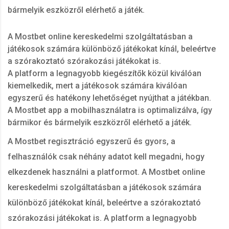
bármelyik eszközről elérhető a játék.
A Mostbet online kereskedelmi szolgáltatásban a
játékosok számára különböző játékokat kínál, beleértve
a szórakoztató szórakozási játékokat is.
A platform a legnagyobb kiegészítők közül kiválóan
kiemelkedik, mert a játékosok számára kiválóan
egyszerű és hatékony lehetőséget nyújthat a játékban.
A Mostbet app a mobilhasználatra is optimalizálva, így
bármikor és bármelyik eszközről elérhető a játék.
A Mostbet regisztráció egyszerű és gyors, a
felhasználók csak néhány adatot kell megadni, hogy
elkezdenek használni a platformot. A Mostbet online
kereskedelmi szolgáltatásban a játékosok számára
különböző játékokat kínál, beleértve a szórakoztató
szórakozási játékokat is. A platform a legnagyobb