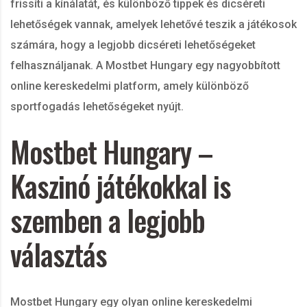
frissíti a kínálatát, és különböző tippek és dicséreti
lehetőségek vannak, amelyek lehetővé teszik a játékosok
számára, hogy a legjobb dicséreti lehetőségeket
felhasználjanak. A Mostbet Hungary egy nagyobbított
online kereskedelmi platform, amely különböző
sportfogadás lehetőségeket nyújt.
Mostbet Hungary –
Kaszinó játékokkal is
szemben a legjobb
választás
Mostbet Hungary egy olyan online kereskedelmi