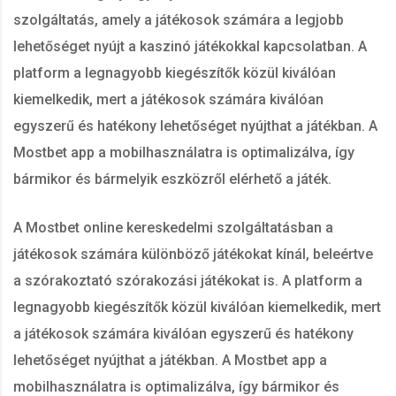
szolgáltatás, amely a játékosok számára a legjobb
lehetőséget nyújt a kaszinó játékokkal kapcsolatban. A
platform a legnagyobb kiegészítők közül kiválóan
kiemelkedik, mert a játékosok számára kiválóan
egyszerű és hatékony lehetőséget nyújthat a játékban. A
Mostbet app a mobilhasználatra is optimalizálva, így
bármikor és bármelyik eszközről elérhető a játék.
A Mostbet online kereskedelmi szolgáltatásban a
játékosok számára különböző játékokat kínál, beleértve
a szórakoztató szórakozási játékokat is. A platform a
legnagyobb kiegészítők közül kiválóan kiemelkedik, mert
a játékosok számára kiválóan egyszerű és hatékony
lehetőséget nyújthat a játékban. A Mostbet app a
mobilhasználatra is optimalizálva, így bármikor és