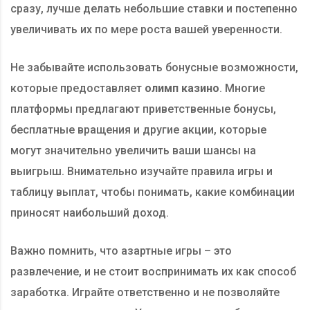
сразу, лучше делать небольшие ставки и постепенно
увеличивать их по мере роста вашей уверенности.
Не забывайте использовать бонусные возможности,
которые предоставляет
олимп казино
. Многие
платформы предлагают приветственные бонусы,
бесплатные вращения и другие акции, которые
могут значительно увеличить ваши шансы на
выигрыш. Внимательно изучайте правила игры и
таблицу выплат, чтобы понимать, какие комбинации
приносят наибольший доход.
Важно помнить, что азартные игры – это
развлечение, и не стоит воспринимать их как способ
заработка. Играйте ответственно и не позволяйте