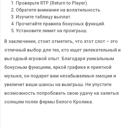
Проверьте RTP (Return to Player).
Обратите внимание на волатильность.
Изучите таблицу выплат.
Прочитайте правила бонусных функций.
Установите лимит на проигрыш.
В заключение, стоит отметить, что этот слот – это
отличный выбор для тех, кто ищет увлекательный и
выгодный игровой опыт. Благодаря уникальным
бонусным функциям, яркой графике и приятной
музыке, он подарит вам незабываемые эмоции и
увеличит ваши шансы на выигрыш. Не упустите
возможность попробовать свою удачу на залитых
солнцем полях фермы Белого Кролика.