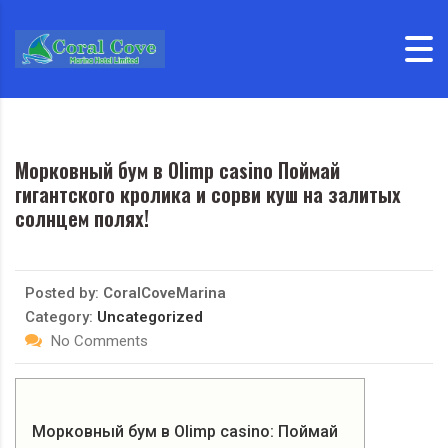
Skip to content
Морковный бум в Olimp casino Поймай
гигантского кролика и сорви куш на залитых
солнцем полях!
Posted by:
CoralCoveMarina
Category:
Uncategorized
No Comments
Морковный бум в Olimp casino: Поймай