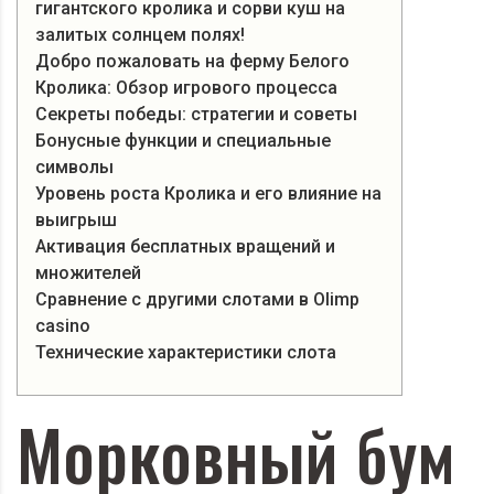
гигантского кролика и сорви куш на
залитых солнцем полях!
Добро пожаловать на ферму Белого
Кролика: Обзор игрового процесса
Секреты победы: стратегии и советы
Бонусные функции и специальные
символы
Уровень роста Кролика и его влияние на
выигрыш
Активация бесплатных вращений и
множителей
Сравнение с другими слотами в Olimp
casino
Технические характеристики слота
Морковный бум