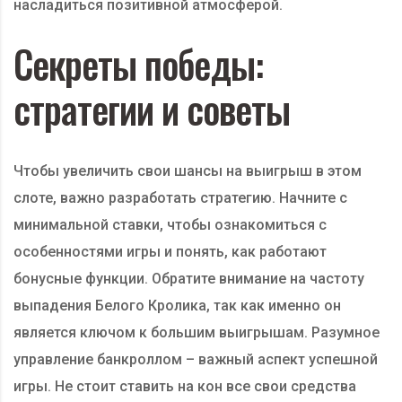
насладиться позитивной атмосферой.
Секреты победы:
стратегии и советы
Чтобы увеличить свои шансы на выигрыш в этом
слоте, важно разработать стратегию. Начните с
минимальной ставки, чтобы ознакомиться с
особенностями игры и понять, как работают
бонусные функции. Обратите внимание на частоту
выпадения Белого Кролика, так как именно он
является ключом к большим выигрышам. Разумное
управление банкроллом – важный аспект успешной
игры. Не стоит ставить на кон все свои средства