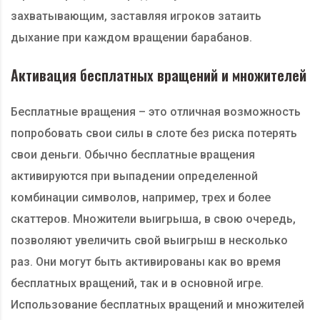
захватывающим, заставляя игроков затаить
дыхание при каждом вращении барабанов.
Активация бесплатных вращений и множителей
Бесплатные вращения – это отличная возможность
попробовать свои силы в слоте без риска потерять
свои деньги. Обычно бесплатные вращения
активируются при выпадении определенной
комбинации символов, например, трех и более
скаттеров. Множители выигрыша, в свою очередь,
позволяют увеличить свой выигрыш в несколько
раз. Они могут быть активированы как во время
бесплатных вращений, так и в основной игре.
Использование бесплатных вращений и множителей