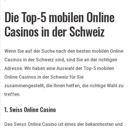
Die Top-5 mobilen Online
Casinos in der Schweiz
Wenn Sie auf der Suche nach den besten mobilen Online
Casinos in der Schweiz sind, sind Sie an der richtigen
Adresse. Wir haben eine Auswahl der Top-5 mobilen
Online Casinos in der Schweiz für Sie
zusammengestellt, die Ihnen helfen, die richtige Wahl zu
treffen.
1. Swiss Online Casino
Das Swiss Online Casino ist eines der bekanntesten und