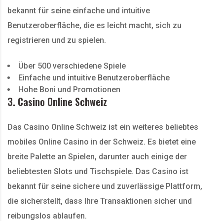
bekannt für seine einfache und intuitive
Benutzeroberfläche, die es leicht macht, sich zu
registrieren und zu spielen.
Über 500 verschiedene Spiele
Einfache und intuitive Benutzeroberfläche
Hohe Boni und Promotionen
3. Casino Online Schweiz
Das Casino Online Schweiz ist ein weiteres beliebtes
mobiles Online Casino in der Schweiz. Es bietet eine
breite Palette an Spielen, darunter auch einige der
beliebtesten Slots und Tischspiele. Das Casino ist
bekannt für seine sichere und zuverlässige Plattform,
die sicherstellt, dass Ihre Transaktionen sicher und
reibungslos ablaufen.