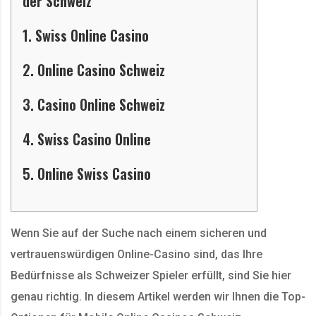
der Schweiz
1. Swiss Online Casino
2. Online Casino Schweiz
3. Casino Online Schweiz
4. Swiss Casino Online
5. Online Swiss Casino
Wenn Sie auf der Suche nach einem sicheren und
vertrauenswürdigen Online-Casino sind, das Ihre
Bedürfnisse als Schweizer Spieler erfüllt, sind Sie hier
genau richtig. In diesem Artikel werden wir Ihnen die Top-