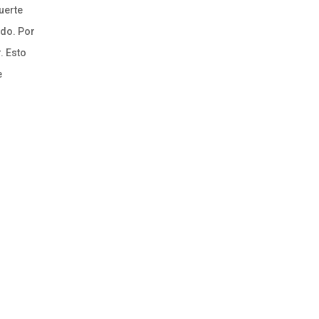
uerte
ado. Por
. Esto
e