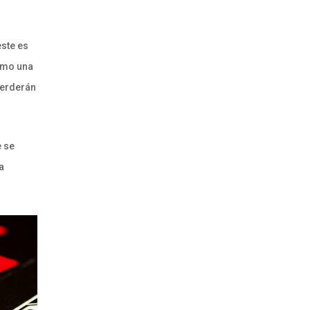
este es
omo una
perderán
e se
a