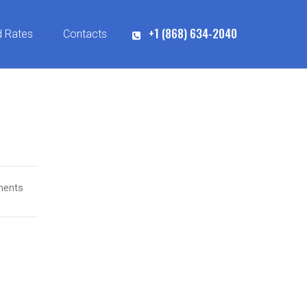
+1 (868) 634-2040
d Rates
Contacts
ents