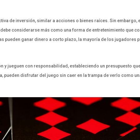
iva de inversión, similar a acciones o bienes raíces. Sin embargo, 
go debe considerarse más como una forma de entretenimiento que c
s pueden ganar dinero a corto plazo, la mayoría de los jugadores 
ión y jueguen con responsabilidad, estableciendo un presupuesto qu
a, pueden disfrutar del juego sin caer en la trampa de verlo como un