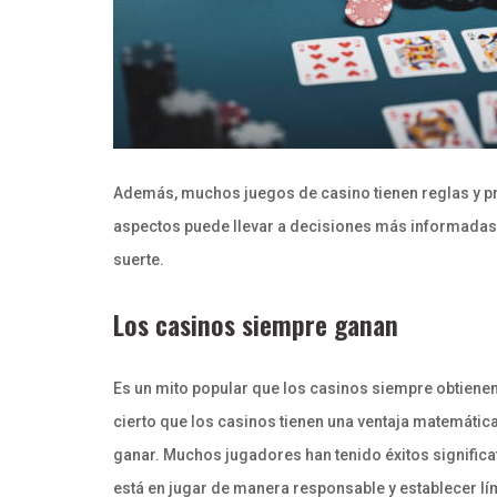
Además, muchos juegos de casino tienen reglas y p
aspectos puede llevar a decisiones más informadas y
suerte.
Los casinos siempre ganan
Es un mito popular que los casinos siempre obtienen
cierto que los casinos tienen una ventaja matemática
ganar. Muchos jugadores han tenido éxitos significa
está en jugar de manera responsable y establecer lí