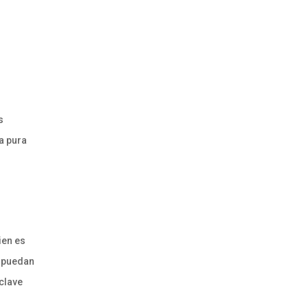
s
a pura
ien es
o puedan
clave