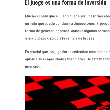
El juego es una forma de inversión
Muchos creen que el juego puede ser una forma efect
un mito que puede conducir a decepciones. El jue
forma de generar ingresos. Aunque algunas persona
a largo plazo debido a la ventaja de la casa.
Es crucial que los jugadores entiendan esta distinc
ajuste a sus capacidades financieras. De esta maner
inversión.