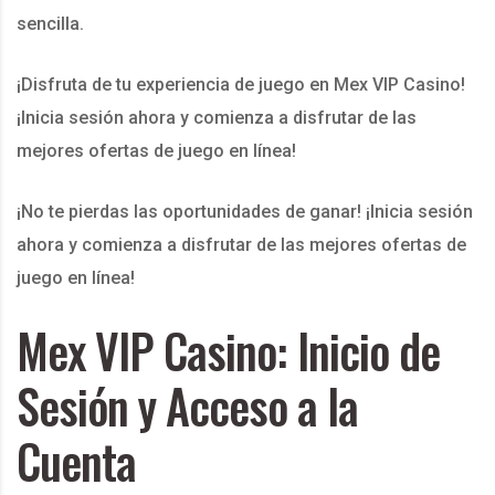
sencilla.
¡Disfruta de tu experiencia de juego en Mex VIP Casino!
¡Inicia sesión ahora y comienza a disfrutar de las
mejores ofertas de juego en línea!
¡No te pierdas las oportunidades de ganar! ¡Inicia sesión
ahora y comienza a disfrutar de las mejores ofertas de
juego en línea!
Mex VIP Casino: Inicio de
Sesión y Acceso a la
Cuenta