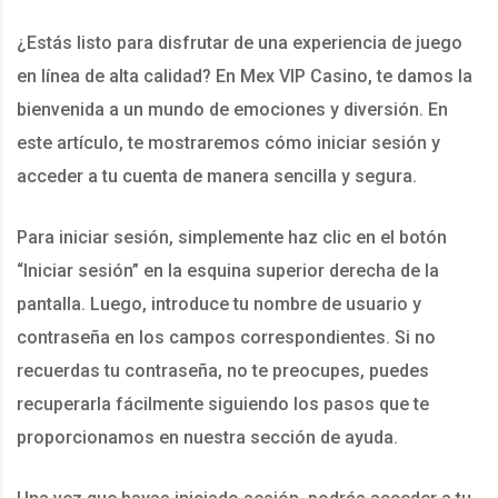
¿Estás listo para disfrutar de una experiencia de juego
en línea de alta calidad? En Mex VIP Casino, te damos la
bienvenida a un mundo de emociones y diversión. En
este artículo, te mostraremos cómo iniciar sesión y
acceder a tu cuenta de manera sencilla y segura.
Para iniciar sesión, simplemente haz clic en el botón
“Iniciar sesión” en la esquina superior derecha de la
pantalla. Luego, introduce tu nombre de usuario y
contraseña en los campos correspondientes. Si no
recuerdas tu contraseña, no te preocupes, puedes
recuperarla fácilmente siguiendo los pasos que te
proporcionamos en nuestra sección de ayuda.