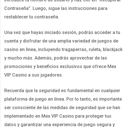
Contraseña”. Luego, sigue las instrucciones para
restablecer tu contraseña.
Una vez que hayas iniciado sesión, podrás acceder a tu
cuenta y disfrutar de una amplia variedad de juegos de
casino en línea, incluyendo tragaperras, ruleta, blackjack
y mucho más. Además, podrás aprovechar de las
promociones y beneficios exclusivos que ofrece Mex
VIP Casino a sus jugadores.
Recuerda que la seguridad es fundamental en cualquier
plataforma de juego en línea. Por lo tanto, es importante
ser consciente de las medidas de seguridad que se han
implementado en Mex VIP Casino para proteger tus
datos y garantizar una experiencia de juego segura y