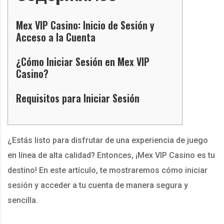
Mex VIP Casino: Inicio de Sesión y
Acceso a la Cuenta
¿Cómo Iniciar Sesión en Mex VIP
Casino?
Requisitos para Iniciar Sesión
¿Estás listo para disfrutar de una experiencia de juego
en línea de alta calidad? Entonces, ¡Mex VIP Casino es tu
destino! En este artículo, te mostraremos cómo iniciar
sesión y acceder a tu cuenta de manera segura y
sencilla.