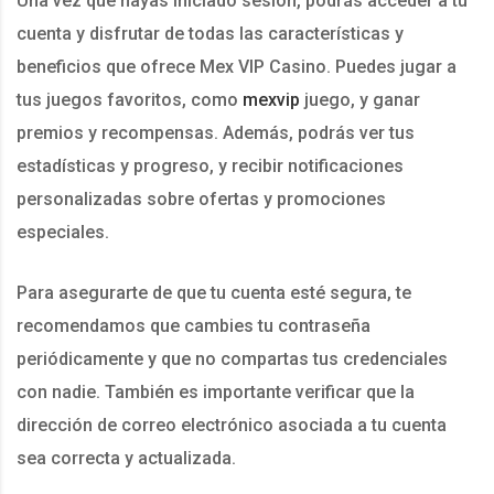
Una vez que hayas iniciado sesión, podrás acceder a tu
cuenta y disfrutar de todas las características y
beneficios que ofrece Mex VIP Casino. Puedes jugar a
tus juegos favoritos, como
mexvip
juego, y ganar
premios y recompensas. Además, podrás ver tus
estadísticas y progreso, y recibir notificaciones
personalizadas sobre ofertas y promociones
especiales.
Para asegurarte de que tu cuenta esté segura, te
recomendamos que cambies tu contraseña
periódicamente y que no compartas tus credenciales
con nadie. También es importante verificar que la
dirección de correo electrónico asociada a tu cuenta
sea correcta y actualizada.