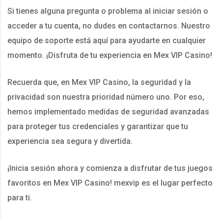
Si tienes alguna pregunta o problema al iniciar sesión o
acceder a tu cuenta, no dudes en contactarnos. Nuestro
equipo de soporte está aquí para ayudarte en cualquier
momento. ¡Disfruta de tu experiencia en Mex VIP Casino!
Recuerda que, en Mex VIP Casino, la seguridad y la
privacidad son nuestra prioridad número uno. Por eso,
hemos implementado medidas de seguridad avanzadas
para proteger tus credenciales y garantizar que tu
experiencia sea segura y divertida.
¡Inicia sesión ahora y comienza a disfrutar de tus juegos
favoritos en Mex VIP Casino! mexvip es el lugar perfecto
para ti.