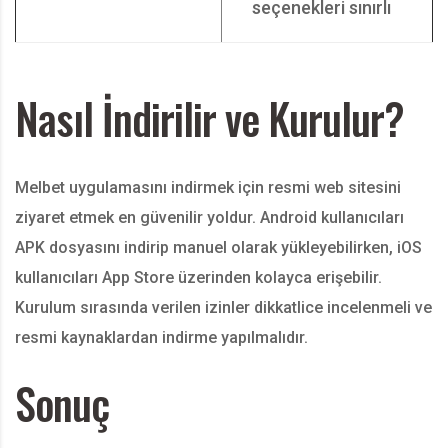
seçenekleri sınırlı
Nasıl İndirilir ve Kurulur?
Melbet uygulamasını indirmek için resmi web sitesini
ziyaret etmek en güvenilir yoldur. Android kullanıcıları
APK dosyasını indirip manuel olarak yükleyebilirken, iOS
kullanıcıları App Store üzerinden kolayca erişebilir.
Kurulum sırasında verilen izinler dikkatlice incelenmeli ve
resmi kaynaklardan indirme yapılmalıdır.
Sonuç