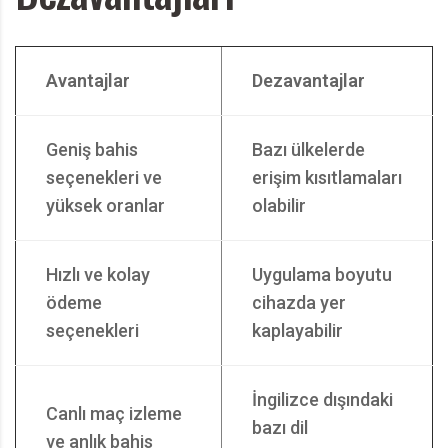
Avantajlar
Dezavantajlar
Geniş bahis
Bazı ülkelerde
seçenekleri ve
erişim kısıtlamaları
yüksek oranlar
olabilir
Hızlı ve kolay
Uygulama boyutu
ödeme
cihazda yer
seçenekleri
kaplayabilir
İngilizce dışındaki
Canlı maç izleme
bazı dil
ve anlık bahis